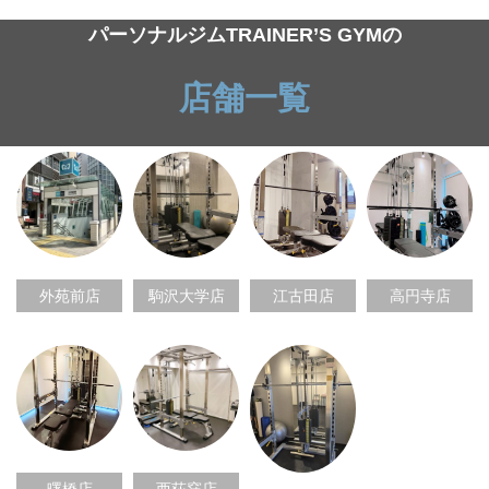
パーソナルジムTRAINER’S GYMの
店舗一覧
外苑前店
駒沢大学店
江古田店
高円寺店
曙橋店
西荻窪店