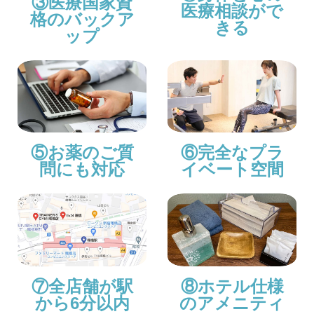
③医療国家資
医療相談がで
格のバックア
きる
ップ
⑤お薬のご質
⑥完全なプラ
問にも対応
イベート空間
⑦全店舗が駅
⑧ホテル仕様
から6分以内
のアメニティ