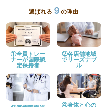
９
選ばれる
の理由
①全員トレー
②各店舗地域
ナーが国際認
でリーズナブ
定保持者
ル
④身体と心の