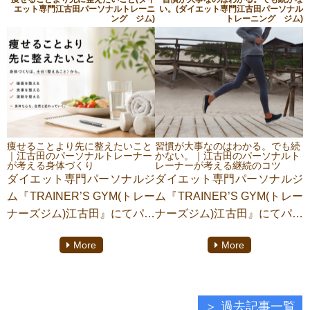
る？”について詳しくお話して
ついて詳しくお話していきま
エット専門江古田パーソナルトレーニ
い。(ダイエット専門江古田パーソナル
ング ジム)
トレーニング ジム)
いきます。ぜひ、最後までお
す。ぜひ、最後までお付き合
付き合い下さい。一人でも多
い下さい。一人でも多くの方
くの方にこの記事がお役に立
にこの記事がお役に立つこと
つことを願っております。
を願っております。
痩せることより先に整えたいこと
習慣が大事なのはわかる。でも続
｜江古田のパーソナルトレーナー
かない。｜江古田のパーソナルト
が考える身体づくり
レーナーが考える継続のコツ
ダイエット専門パーソナルジ
ダイエット専門パーソナルジ
ム『TRAINER’S GYM(トレー
ム『TRAINER’S GYM(トレー
ナーズジム)江古田』にてパー
ナーズジム)江古田』にてパー
ソナルトレーニングをしてお
ソナルトレーニングをしてお
More
More
ります【田中衆歩】がご紹介
ります【田中衆歩】がご紹介
いたします。今回は“痩せるこ
いたします。今回は“習慣が大
とより先に整えたいこと”にし
事なのはわかる。でも続かな
てしまう人に詳しくお話して
い。”にしてしまう人に詳しく
過去記事一覧