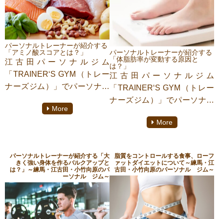
パーソナルトレーナーが紹介する
「アミノ酸スコアとは？」
パーソナルトレーナーが紹介する
「体脂肪率が変動する原因と
江古田パーソナルジム
は？」
「TRAINER‘S GYM（トレー
江古田パーソナルジム
ナーズジム）」でパーソナル
「TRAINER‘S GYM（トレー
トレーナーをしております
ナーズジム）」でパーソナル
More
【西川 可奈子】がご紹介致
トレーナーをしております
More
します。「タンパク質を積極
【西川 可奈子】がご紹介致
的に摂りましょう」と言われ
します。体重計にはたくさん
ているけれど、何を食べれば
の種類のものがあり、体脂肪
パーソナルトレーナーが紹介する「大
脂質をコントロールする食事、ローフ
良いのか？効率の良い摂り方
率が出てくるものを使ってい
きく強い身体を作るバルクアップと
ァットダイエットについて～練馬・江
は？」～練馬・江古田・小竹向原のパ
古田・小竹向原のパーソナル ジム～
はないの？と分からないこと
る方も多いと思います。時間
ーソナル ジム～
が多いと思います。今日はタ
帯で変動することもあり、正
ンパク質の取り方の理解を深
確な測定ができているのか疑
めるためにアミノ酸スコアに
問に思う方も多いと思いま