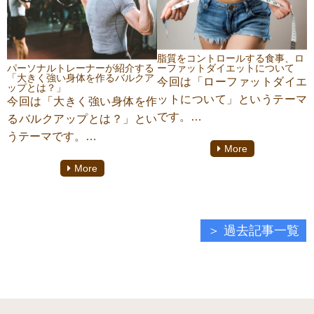
ついてご紹介いたします！
す。体脂肪率をどのようにし
て測定しているのか？何が影
響しているのか？をご紹介致
します。
脂質をコントロールする食事、ロ
パーソナルトレーナーが紹介する
ーファットダイエットについて
「大きく強い身体を作るバルクア
今回は「ローファットダイエ
ップとは？」
ットについて」というテーマ
今回は「大きく強い身体を作
です。
るバルクアップとは？」とい
『TRAINER'S GYM 江古田
うテーマです。
More
店』所属パーソナルトレーナ
『TRAINER'S GYM 江古田
More
ーの西川可奈子がその方法と
店』所属パーソナルトレーナ
食材などをご紹介していきま
ーの西川可奈子がバルクアッ
す！
プについての方法やポイント
などご紹介していきます！
過去記事一覧