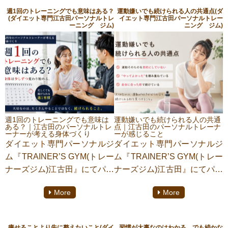
週1回のトレーニングでも意味はある？
運動嫌いでも続けられる人の共通点(ダ
(ダイエット専門江古田パーソナルトレ
イエット専門江古田パーソナルトレー
ーニング ジム)
ニング ジム)
週1回のトレーニングでも意味は
運動嫌いでも続けられる人の共通
ある？｜江古田のパーソナルトレ
点｜江古田のパーソナルトレーナ
ーナーが考える身体づくり
ーが感じること
ダイエット専門パーソナルジ
ダイエット専門パーソナルジ
ム『TRAINER’S GYM(トレー
ム『TRAINER’S GYM(トレー
ナーズジム)江古田』にてパー
ナーズジム)江古田』にてパー
ソナルトレーニングをしてお
ソナルトレーニングをしてお
More
More
ります【田中衆歩】がご紹介
ります【田中衆歩】がご紹介
いたします。今回は“週1回の
いたします。今回は“運動嫌い
トレーニングでも意味はあ
でも続けられる人の共通点”に
痩せることより先に整えたいこと(ダイ
習慣が大事なのはわかる。でも続かな