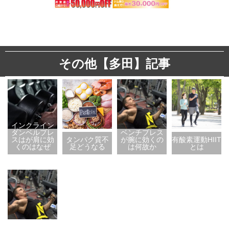
その他【多田】記事
インクライン
ダンベルプレ
ベンチプレス
スはが肩に効
タンパク質不
が腕に効くの
有酸素運動HIIT
くのはなぜ
足どうなる
は何故か
とは