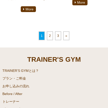
ーソナルトレーニングをして
More
防する為！血糖値の上昇には
な？と思ってはいるけれど、
おります、池田達也がご案内
More
食物繊維が関係し、最近では
そこまで太っているわけでは
致します。
特保指定のドリンクも手軽に
ないし…と放っておいていま
コンビニで手に入る要因あり
せんか？『Trainer’s gym江古
ました。食物繊維は野菜にた
田店』所属トレーナー清水優
っぷりと含まれるイメージが
美恵があるサラリーマンのケ
1
2
3
»
ありますね！しかし、野菜の
トジェニック ダイエットにつ
中にも血糖値上昇の指標であ
いて発信いたします。
る「GI値」が高く血糖値を上
TRAINER'S GYM
げやすい食材があることをご
存知でしょうか？賢く目的に
あった正しい食材を選んでい
TRAINER'S GYMとは？
ただけるように、今回は「食
プラン・ご料金
べる順番組み合わせダイエッ
お申し込みの流れ
ト」をついてダイエット専門
Before / After
駒沢大学パーソナルジム
『TRAINER’S GYM(トレーナ
トレーナー
ーズジム)』にてパーソナルト