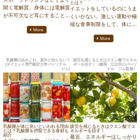
とは？
致します。
聞く電解質、身体には電解質
イエットをしているのにうま
が不可欠など耳にすることか
くいかない。激しい運動や極
と思います。
端な食事制限をして、体に負
More
そんな電解質なぜ必要か？ま
担をかけていませんか？なか
More
たどんな物なのか？詳しく解
なかやせられない原因は、基
説して行きます。
礎代謝の悪さや、代謝を下げ
てしまう生活習慣にあるのか
乳酸菌のあれこれ、意外と知らない？
疲労を感じるときはクエン酸でエネル
もしれません。では、どうす
(ダイエット専門駒沢大学パーソナル
ギーを回す！（練馬・江古田のパーソ
ジム)
ナル ジム監修）
れば代謝を上げることができ
るのでしょうか。今回はそん
な「ダイエット」に関係の深
い「代謝」についてダイエッ
ト専門駒沢大学パーソナルジ
ム『TRAINER’S GYM(トレー
ナーズジム)』にてパーソナル
トレーニングをしておりま
乳酸菌が体に良いといわれる理由
疲労を感じるときはクエン酸でエ
とは？乳酸菌を摂取できる食材も
ネルギーを回す！
す、【吉村祥子】がご紹介致
紹介
最近、エネルギーはしっかり