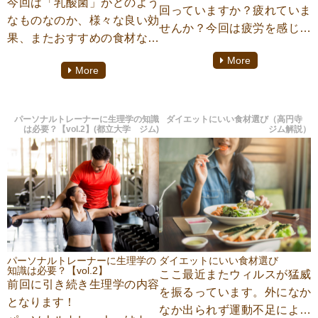
今回は「乳酸菌」がどのよう
します。
回っていますか？疲れていま
なものなのか、様々な良い効
せんか？今回は疲労を感じる
果、またおすすめの食材など
時の対処法について
気になるあれこれをダイエッ
More
『Trainer’s gym(トレーナーズ
More
ト専門駒沢大学パーソナルジ
ジム)江古田店』のトレーナー
ム『TRAINER’S GYM(トレー
白井達也が紹介します。
ナーズジム)』にてパーソナル
パーソナルトレーナーに生理学の知識
ダイエットにいい食材選び（高円寺
トレーニングをしておりま
は必要？【vol.2】(都立大学 ジム)
ジム解説）
す、【吉村祥子】がご案内致
します。
パーソナルトレーナーに生理学の
ダイエットにいい食材選び
知識は必要？【vol.2】
ここ最近またウィルスが猛威
前回に引き続き生理学の内容
を振るっています。外になか
となります！
なか出られず運動不足によっ