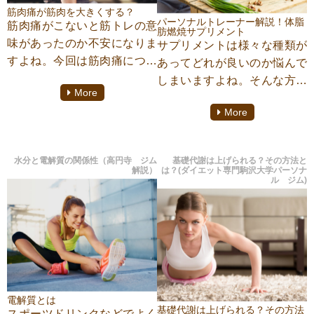
はないでしょうか。そこで今
筋肉痛が筋肉を大きくする？
回は、栄養学の知識と共に栄
パーソナルトレーナー解説！体脂
筋肉痛がこないと筋トレの意
肪燃焼サプリメント
養学の重要性について学んで
味があったのか不安になりま
サプリメントは様々な種類が
参りましょう！
すよね。今回は筋肉痛につい
あってどれが良いのか悩んで
て『Trainer’s gym(トレーナー
しまいますよね。そんな方の
こちらの記事は、ダイエット
More
ズジム)江古田店』のトレーナ
ために、今回は『パーソナル
専門パーソナルジム
More
ー白井達也が紹介します。
トレーナー解説！体脂肪燃焼
『TRAINER’S GYM(トレーナ
サプリメント』に着目してご
ーズジム)』都立大学店にてパ
紹介いたします。是非、体脂
ーソナルトレーニングをして
水分と電解質の関係性（高円寺 ジム
基礎代謝は上げられる？その方法と
肪燃焼サプリメントを知って
解説）
は？(ダイエット専門駒沢大学パーソナ
おります、池田達也がご案内
ル ジム)
サプリメントを上手に使って
致します。
いきましょう。ダイエットに
こちらの記事は、ダイエット
専門パーソナルジム
『TRAINER’S GYM(トレーナ
ーズジム)駒沢大学』にてパー
ソナルトレーニングをしてお
電解質とは
ります、小野厚太朗がご案内
基礎代謝は上げられる？その方法
スポーツドリンクなどでよく