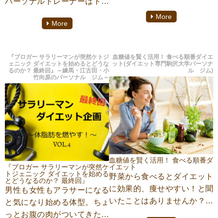
パーソナルトレーナーはトレ
て太ったなんてことはないで
ーニング指導だけでなく、ダ
More
しょうか？運動もできないと
More
イエットの案内もできないと
きは普段食べている食事を気
務まりません。かと言ってた
にして太らないようにしてい
だ食事量を減らすだけではう
きましょう。食べないダイエ
『ブロガー サラリーマンが突然ケトジ
血糖値を賢く活用！ 食べる順番ダイエ
まく体重が落ちなかったりリ
ェニック ダイエットを始めるとどうな
ット(ダイエット専門駒沢大学パーソナ
ットじゃなく食べても太りづ
るのか？ 最終回』～練馬・江古田・小
ル ジム)
バウンドの原因となりあまり
竹向原のパーソナル ジム～
らい食材を選びダイエットに
に非効率です。そこで今回は
繋げていきましょう。今回は
生理学を学んだ上でダイエッ
食べ方や食材など簡単に解説
ト（ケトジェニックダイエッ
していきます。
ト）を行うとどのように効果
的か。学んだうえで行うメリ
ットを届けいたします。
血糖値を賢く活用！ 食べる順番ダ
『ブロガー サラリーマンが突然ケ
イエット
こちらの記事は、ダイエット
トジェニック ダイエットを始める
野菜から食べるとダイエット
とどうなるのか？ 最終回』
専門パーソナルジム
に効果的、痩せやすい！と聞
男性も女性もアラサーになる
『TRAINER’S GYM(トレーナ
いたことはありませんか？こ
と気になり始める体型。ちょ
ーズジム)』都立大学店にてパ
れは血糖値の急激な上昇を予
っとお腹の肉がついてきたか