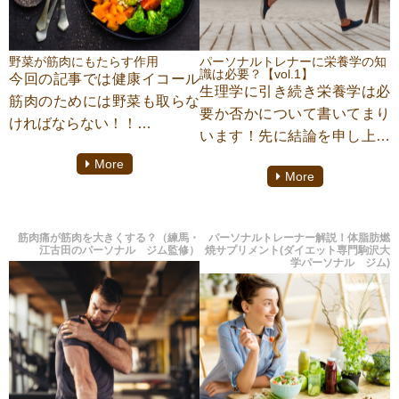
野菜が筋肉にもたらす作用
パーソナルトレナーに栄養学の知
識は必要？【vol.1】
今回の記事では健康イコール
生理学に引き続き栄養学は必
筋肉のためには野菜も取らな
要か否かについて書いてまり
ければならない！！
います！先に結論を申し上げ
その理由について深堀してい
ると…私は、生理学と同様に
More
きたいと思います。
More
必要な知識だと思いま
す！！！
それは何故か。私たちの身体
筋肉痛が筋肉を大きくする？（練馬・
パーソナルトレーナー解説！体脂肪燃
は食べた物により構成されて
江古田のパーソナル ジム監修）
焼サプリメント(ダイエット専門駒沢大
学パーソナル ジム)
いるのです。つまり、ダイエ
ットや健康を語る上で栄養の
知識は欠かせません。
食事の案内や、ボディメイク
の指導を行うパーソナルトレ
ーナーには尚更必要な知識で