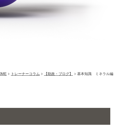
OME
トレーナーコラム
【助政・ブログ】
基本知識 ミネラル編