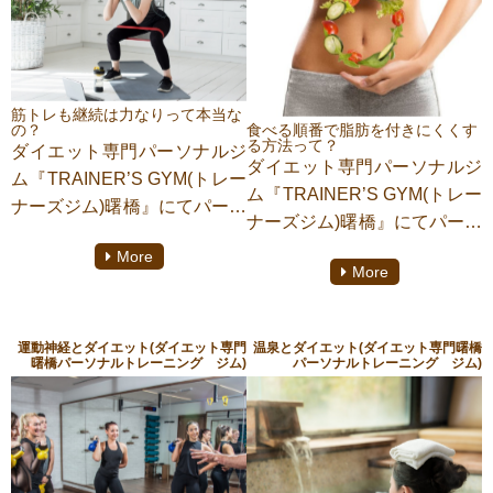
す。ぜひ、最後までお付き合
トでしかありません。もっと
い下さい。一人でも多くの方
重要な効果についてお話いた
にこの記事がお役に立つこと
します。ぜひ、最後までお付
を願っております。
き合い下さい。一人でも多く
筋トレも継続は力なりって本当な
の方にこの記事がお役に立つ
の？
食べる順番で脂肪を付きにくくす
る方法って？
ダイエット専門パーソナルジ
ことを願っております。
ダイエット専門パーソナルジ
ム『TRAINER’S GYM(トレー
ム『TRAINER’S GYM(トレー
ナーズジム)曙橋』にてパーソ
ナーズジム)曙橋』にてパーソ
ナルトレーニングをしており
ナルトレーニングをしており
More
ます【助政桂多】がご紹介い
More
ます【助政桂多】がご紹介い
たします。ことわざで「継続
たします。皆さんはお腹が空
は力なり」と一度は聞いたこ
いている時に丼物のお米やお
とがあると思います。何事に
運動神経とダイエット(ダイエット専門
温泉とダイエット(ダイエット専門曙橋
弁当の白米などから食べてい
曙橋パーソナルトレーニング ジム)
パーソナルトレーニング ジム)
も当てはまりそうですが、筋
ませんか。それって実は太り
トレに関してはどうでしょう
やすい食事方法なんです。今
か。細胞レベルから習慣化す
回は食べる順番で脂肪が付き
るまでのやり方までを詳しく
にくくできる事について、詳
お話いたします。ぜひ、最後