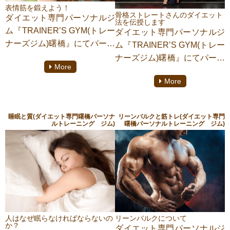
を上げてダイエット効果を上
を願っております。
表情筋を鍛えよう！
げる方法が温泉に入ることで
骨格ストレートさんのダイエット
ダイエット専門パーソナルジ
法を伝授します
す。温泉の効能や正しい入り
ム『TRAINER’S GYM(トレー
ダイエット専門パーソナルジ
方などお話していきます。ぜ
ナーズジム)曙橋』にてパーソ
ム『TRAINER’S GYM(トレー
ひ、最後までお付き合い下さ
ナルトレーニングをしており
ナーズジム)曙橋』にてパーソ
い。一人でも多くの方にこの
More
ます【助政桂多】がご紹介い
ナルトレーニングをしており
記事がお役に立つことを願っ
More
たします。今回はメンタルに
ます【助政桂多】がご紹介い
ております。
も影響を及ぼす表情筋につい
たします。今回は女性の方向
てお話をしていきます。皆さ
けにお話をしていきます。皆
睡眠と質(ダイエット専門曙橋パーソナ
リーンバルクと筋トレ(ダイエット専門
んふと自分の顔を鏡で見た時
さんはご自身の骨格について
ルトレーニング ジム)
曙橋パーソナルトレーニング ジム)
に、「老けてきたかも？」
考えたことはありますか。今
「暗い表情しているな」と感
話題の骨格ストレート方向け
じることはありませんか。そ
のダイエット方法とその特徴
んな時こそ表情筋を鍛えて、
について詳しくお話していき
喜怒哀楽をしっかり表現でき
ます。ぜひ、最後までお付き
る、生き生きとした生活を贈
合い下さい。一人でも多くの
りましょう。ぜひ、最後まで
方にこの記事がお役に立つこ
人はなぜ眠らなければならないの
リーンバルクについて
お付き合い下さい。一人でも
とを願っております。
か？
ダイエット専門パーソナルジ