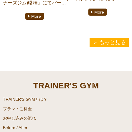
ナーズジム)曙橋』にてパーソ
ナルトレーニングをしており
ナルトレーニングをしており
More
ます【助政桂多】がご紹介い
More
ます【助政桂多】がご紹介い
たします。無理なダイエット
たします。トレーニングには
や太っているとの思い込みに
様々な鍛え方や方法がありま
より、極度に食事制限をして
す。近年スタンダードになり
もっと見る
しまうことで起こる精神疾患
つつある、現代筋トレのスタ
を摂食障害と言います。そう
ンダード「POF法」につい
ならないためにも、またそう
て、詳しくお話していきま
なってしまった場合の対処方
す。ぜひ、最後までお付き合
法を、詳しくお話していきま
い下さい。一人でも多くの方
す。ぜひ、最後までお付き合
TRAINER'S GYM
にこの記事がお役に立つこと
い下さい。一人でも多くの方
を願っております。
にこの記事がお役に立つこと
TRAINER'S GYMとは？
を願っております。
プラン・ご料金
お申し込みの流れ
Before / After