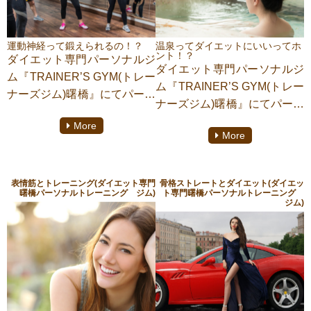
しくお話いたします。ぜひ、
までお付き合い下さい。一人
最後までお付き合い下さい。
でも多くの方にこの記事がお
一人でも多くの方にこの記事
役に立つことを願っておりま
運動神経って鍛えられるの！？
温泉ってダイエットにいいってホ
がお役に立つことを願ってお
ント！？
ダイエット専門パーソナルジ
す。
ダイエット専門パーソナルジ
ります。
ム『TRAINER’S GYM(トレー
ム『TRAINER’S GYM(トレー
ナーズジム)曙橋』にてパーソ
ナーズジム)曙橋』にてパーソ
ナルトレーニングをしており
ナルトレーニングをしており
More
ます【助政桂多】がご紹介い
More
ます【助政桂多】がご紹介い
たします。皆さんは運動神経
たします。皆さんは少しでも
って生まれながらに備わった
楽して痩せたいって思ったこ
遺伝的なものって思っていま
表情筋とトレーニング(ダイエット専門
骨格ストレートとダイエット(ダイエッ
とはありませんか。パーソナ
曙橋パーソナルトレーニング ジム)
ト専門曙橋パーソナルトレーニング
せんか。実は、人の神経の中
ジム)
ルトレーナーの私だってそう
に運動神経なんて物は存在し
思う事はあります。原理原則
ません。そんな運動神経につ
はトレーニングや食事、休養
いて、詳しくお話いたしま
の３つをすべてコントロール
す。ぜひ、最後までお付き合
してダイエットすることが必
い下さい。一人でも多くの方
須ですが、一時的に基礎代謝
にこの記事がお役に立つこと