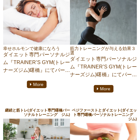
幸せホルモンで健康になろう
筋力トレーニングが与える効果３
選
ダイエット専門パーソナルジ
ダイエット専門パーソナルジ
ム『TRAINER’S GYM(トレー
ム『TRAINER’S GYM(トレー
ナーズジム)曙橋』にてパーソ
ナーズジム)曙橋』にてパーソ
ナルトレーニングをしており
ナルトレーニングをしており
More
ます【助政桂多】がご紹介い
More
ます【助政桂多】がご紹介い
たします。幸せホルモンとは
たします。筋トレって聞くと
脳内ホルモンの中で分泌され
皆さんはまず何を思い浮かべ
る、心と体に心地よさを感じ
継続と筋トレ(ダイエット専門曙橋パー
ベジファーストとダイエット(ダイエッ
ますか。おそらく大半の人が
ソナルトレーニング ジム)
ト専門曙橋パーソナルトレーニング
る事のできるホルモンのこと
ジム)
筋肉を大きくするための手段
です。そんな幸せホルモンに
と思うのではないでしょう
ついて詳しくお話していきま
か。でもそれは外側のメリッ