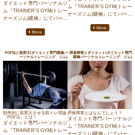
ダイエット専門パーソナルジ
多くの方にこの記事がお役に
ム『TRAINER’S GYM(トレー
ム『TRAINER’S GYM(トレー
立つことを願っております。
ナーズジム)曙橋』にてパーソ
ナーズジム)曙橋』にてパーソ
ナルトレーニングをしており
ナルトレーニングをしており
More
ます【助政桂多】がご紹介い
More
ます【助政桂多】がご紹介い
たします。皆さんはバルクア
たします。仕事や勉強が忙し
ップという言葉は聞いたこと
くなると「眠っている暇もな
がありますでしょうか。バル
POF法と筋肥大(ダイエット専門曙橋パ
摂食障害とダイエット(ダイエット専門
い」なんて言ったりしますよ
ーソナルトレーニング ジム)
曙橋パーソナルトレーニング ジム)
クアップとは単に体重を増や
ね。でも、実際は眠らないと
すことではなく、筋肉を発達
仕事の効率が落ちるだけでな
させて体を大きくしていくこ
く、体にも様々な悪影響が起
とです。そのあたりを詳しく
こります。睡眠の仕組みや質
お話していきます。ぜひ、最
の大切さを詳しくお話してい
後までお付き合い下さい。一
きます。ぜひ、最後までお付
人でも多くの方にこの記事が
き合い下さい。一人でも多く
お役に立つことを願っており
効率的に筋肥大させる筋トレ理論
摂食障害とはなんでしょう？
の方にこの記事がお役に立つ
「POF法」とは！
ダイエット専門パーソナルジ
ます。
ダイエット専門パーソナルジ
ことを願っております。
ム『TRAINER’S GYM(トレー
ム『TRAINER’S GYM(トレー
ナーズジム)曙橋』にてパーソ