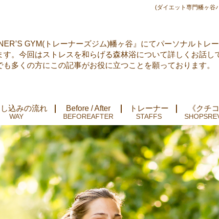
(ダイエット専門幡ヶ谷
NER’S GYM(トレーナーズジム)幡ヶ谷』にてパーソナルトレ
ます。今回はストレスを和らげる森林浴について詳しくお話し
でも多くの方にこの記事がお役に立つことを願っております。
申し込みの流れ
Before / After
トレーナー
《クチ