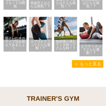
イエットの関
高血圧とはど
とはどんな病
はどんな病
係
んな病気！？
気！？
気！？
筋トレにネガ
ティブ法を加
エアロビクス
筋肉痛が遅れ
えてみましょ
ってどんな運
てくる時って
ピラティスっ
う。
動！？
どんな時！？
てどんな運
動！？
もっと見る
TRAINER'S GYM