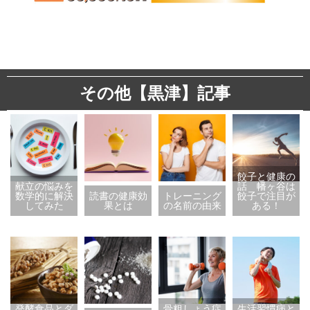
その他【黒津】記事
餃子と健康の
献立の悩みを
話 幡ヶ谷は
数学的に解決
読書の健康効
トレーニング
餃子で注目が
してみた
果とは
の名前の由来
ある！
発酵食品とダ
骨粗しょう症
生活習慣病と