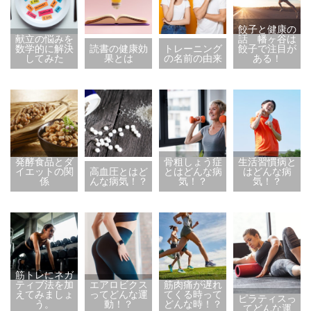
餃子と健康の
献立の悩みを
話 幡ヶ谷は
数学的に解決
読書の健康効
トレーニング
餃子で注目が
してみた
果とは
の名前の由来
ある！
発酵食品とダ
骨粗しょう症
生活習慣病と
イエットの関
高血圧とはど
とはどんな病
はどんな病
係
んな病気！？
気！？
気！？
筋トレにネガ
ティブ法を加
エアロビクス
筋肉痛が遅れ
えてみましょ
ってどんな運
てくる時って
ピラティスっ
う。
動！？
どんな時！？
てどんな運