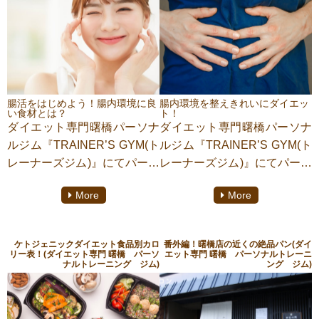
いに痩せましょう！
それぞれのライフスタイルや
効果的です。
体調に合わせて無理なく続け
腸内細菌のバランスを整え、
られるゆるめのエクササイズ
腸の調子を良くすると腸が身
の注目度がアップしていると
体に余計な脂肪を溜め込みに
のこと。
くくする指令を出します。そ
それでは今回はベッドの上で
れにより痩せやすい身体へと
腸活をはじめよう！腸内環境に良
腸内環境を整えきれいにダイエッ
無理なくできる運動をいくつ
い食材とは？
ト！
変化していくのです。
ダイエット専門曙橋パーソナ
ダイエット専門曙橋パーソナ
か紹介していきます。
ルジム『TRAINER’S GYM(ト
ルジム『TRAINER’S GYM(ト
レーナーズジム)』にてパーソ
レーナーズジム)』にてパーソ
ナルトレーニングをしており
ナルトレーニングをしており
More
More
ます【清瀬 淳】がご紹介いた
ます【清瀬 淳】がご紹介いた
します。
します。
腸活とは主に食生活の見直し
腸内環境を整えると美容・健
ケトジェニックダイエット食品別カロ
番外編！曙橋店の近くの絶品パン(ダイ
や腸に良い生活習慣を取り入
康、便秘、美肌、集中力など
リー表！(ダイエット専門 曙橋 パーソ
エット専門 曙橋 パーソナルトレーニ
ナルトレーニング ジム)
ング ジム)
れ腸内環境を整えることで
様々な変化を期待できますし
す。腸は食べたものを消化し
女性に嬉しいダイエットにも
ていく過程で栄養を吸収し、
効果的です。