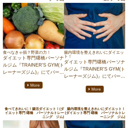
フレキシブルエクササイズの
をご紹介していこうと思いま
いるとのこと。
略
す。
それぞれのライフスタイルや
フレクササイズとは無理なく
体調に合わせて無理なく続け
自分の生活に取り入れられる
られるゆるめのエクササイズ
エクササイズのこと。
の注目度がアップしていると
寝ながらできる運動だったり
のこと。
日々の移動の中で少し多めに
それでは今回はベッドの上で
歩いてみる、少し早く歩いて
食べなきゃ損？野菜の力！
腸内環境を整えきれいにダイエッ
無理なくできる運動をいくつ
ト！
ダイエット専門曙橋パーソナ
みるなどもフレクササイズに
ダイエット専門曙橋パーソナ
か紹介していきます。
ルジム『TRAINER’S GYM(ト
あたる。
ルジム『TRAINER’S GYM(ト
レーナーズジム)』にてパーソ
このトレンドは多くの専門家
レーナーズジム)』にてパーソ
ナルトレーニングをしており
やメディアも2022年トレンド
ナルトレーニングをしており
More
ます【清瀬 淳】がご紹介いた
入り確実だと予想しているほ
More
ます【清瀬 淳】がご紹介いた
します。
か、的中率80％を誇る
します。
野菜にはどんな力があるの？
Pinterestのトレンド予測レポ
腸内環境を整えると美容・健
なぜダイエットには野菜を食
ート「ピンタレスト・プレデ
食べてきれいに！腸活ダイエット！(ダ
腸内環境を整えきれいにダイエット！
康、便秘、美肌、集中力など
イエット専門 曙橋 パーソナルトレー
(ダイエット専門 曙橋 パーソナルトレ
べるのが必要なの？知らなき
ィクト」にもランクインして
ニング ジム)
ーニング ジム)
様々な変化を期待できますし
ゃ損です。野菜を食べてきれ
いるとのこと。
女性に嬉しいダイエットにも