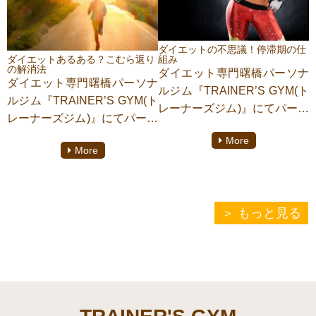
大盛況の人気店なんだそうで
今回はケトジェニックダイエ
す。今回は番外編としてお店
ットで食べれるもののカロリ
の詳細やおすすめのパンなど
ーをかいていこうと思いま
ダイエットの不思議！停滞期の仕
についてご紹介します！
ダイエットあるある？こむら返り
組み
す。
の解消法
ダイエット専門曙橋パーソナ
ダイエット専門曙橋パーソナ
ルジム『TRAINER’S GYM(ト
ルジム『TRAINER’S GYM(ト
レーナーズジム)』にてパーソ
レーナーズジム)』にてパーソ
ナルトレーニングをしており
ナルトレーニングをしており
More
ます【清瀬 淳】がご紹介いた
More
ます【清瀬 淳】がご紹介いた
します。
します。
ダイエットをしていると必ず
いざダイエットを始めたり糖
現れる停滞期。この停滞期の
質制限を始めたはいいものの
もっと見る
せいでダイエットをあきらめ
足がよくつるようになってし
た方も多いはず。なぜ停滞期
まった？という方はいません
というものが起こるのか。何
か？これダイエットあるある
のために？どういう仕組みで
なのです。特に夜中にこむら
あらわれているのか。今回は
返りが起こったりすると本当
ダイエットの不思議。停滞期
につらいですよね。翌日も歩