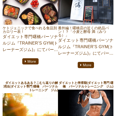
余分な老廃物を排泄する役割
腸内細菌のバランスを整え、
を担っているのでダイエット
腸の調子を良くすると腸が身
とは深い関係があります。今
体に余計な脂肪を溜め込みに
回は腸活におすすめの食材を
くくする指令を出します。そ
お話していきましょう。
れにより痩せやすい身体へと
ケトジェニックで食べれる食品別
番外編！曙橋店の近くの絶品パ
カロリー表！
ン！？「小麦と酵母 満（みつ
変化していくのです。
る）」
ダイエット専門曙橋パーソナ
ダイエット専門曙橋パーソナ
ルジム『TRAINER’S GYM(ト
ルジム『TRAINER’S GYM(ト
レーナーズジム)』にてパーソ
レーナーズジム)』にてパーソ
ナルトレーニングをしており
ナルトレーニングをしており
More
ます【清瀬 淳】がご紹介いた
More
ます【清瀬 淳】がご紹介いた
します。
します。
ゲストから何をどれだけ食べ
曙橋にある「小麦と酵母 満
ればいいの？何カロリーだっ
ダイエットあるある？こむら返りの解
ダイエットと停滞期(ダイエット専門 曙
（みつる）」のパンが大変注
消法(ダイエット専門 曙橋 パーソナル
橋 パーソナルトレーニング ジム)
たら大丈夫？など質問を受け
トレーニング ジム)
目を浴びているとの情報を入
ます。個人差がありますが女
手。ひじきや味つけたまご、
性はおおよそ1500キロカロリ
豚の角煮などを使用した和風
ー男性は1800キロカロリーが
総菜パンが話題となり、連日
目安と言われておりますね。