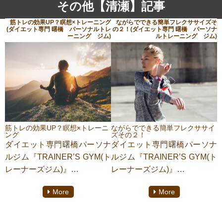
その他【清瀬】記事
筋トレの効果UP？瞑想×トレーニング
ながらでできる簡単フレクササイズそ
(ダイエット専門 曙橋 パーソナルトレ
の２！(ダイエット専門 曙橋 パーソナ
ーニング ジム)
ルトレーニング ジム)
筋トレの効果UP？瞑想×トレーニ
ながらでできる簡単フレクササイ
ング
ズその２！
ダイエット専門曙橋パーソナ
ダイエット専門曙橋パーソナ
ルジム『TRAINER’S GYM(ト
ルジム『TRAINER’S GYM(ト
レーナーズジム)』
レーナーズジム)』
にてパーソナルトレーニング
にてパーソナルトレーニング
More
More
をしております【清瀬 淳】が
をしております【清瀬 淳】が
ご紹介いたします。
ご紹介いたします。
皆さん瞑想は知っております
フレクササイズとは『フレキ