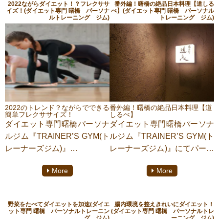
2022ながらダイエット！？フレクササ
番外編！曙橋の絶品日本料理【道しる
か？心を整える手法として知
シブル』＋『エクササイズ』
イズ！(ダイエット専門 曙橋 パーソナ
べ】(ダイエット専門 曙橋 パーソナル
ルトレーニング ジム)
トレーニング ジム)
られているあの瞑想です。
フレキシブルエクササイズの
今回この瞑想が筋トレの効果
略
を上げることに繋がっている
フレクササイズとは無理なく
のではと聞くことがありまし
自分の生活に取り入れられる
たので調べてみることにしま
エクササイズのこと。
した。
寝ながらできる運動だったり
そして衝撃の事実を知ること
日々の移動の中で少し多めに
に！？
歩いてみる、少し早く歩いて
2022のトレンド？ながらでできる
番外編！曙橋の絶品日本料理【道
簡単フレクササイズ！
しるべ】
みるなどもフレクササイズに
ダイエット専門曙橋パーソナ
ダイエット専門曙橋パーソナ
あたる。
ルジム『TRAINER’S GYM(ト
ルジム『TRAINER’S GYM(ト
このトレンドは多くの専門家
レーナーズジム)』
レーナーズジム)』にてパーソ
やメディアも2022年トレンド
にてパーソナルトレーニング
ナルトレーニングをしており
入り確実だと予想しているほ
More
More
をしております【清瀬 淳】が
ます【清瀬 淳】がご紹介いた
か、的中率80％を誇る
ご紹介いたします。
します。
Pinterestのトレンド予測レポ
フレクササイズとは『フレキ
今回は新宿区荒木町にある絶
ート「ピンタレスト・プレデ
野菜をたべてダイエットを加速(ダイエ
腸内環境を整えきれいにダイエット！
シブル』＋『エクササイズ』
品日本料理【道しるべ】さん
ット専門 曙橋 パーソナルトレーニン
(ダイエット専門 曙橋 パーソナルトレ
ィクト」にもランクインして
グ ジム)
ーニング ジム)