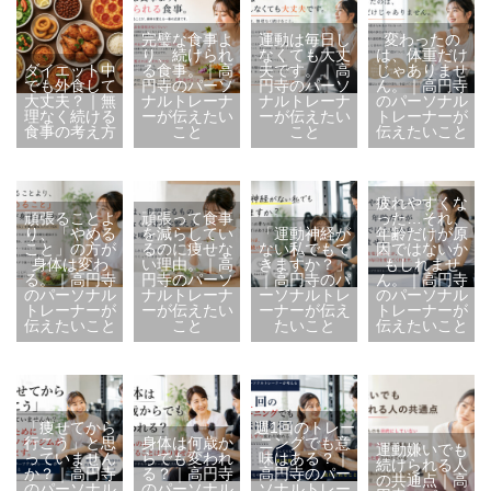
完璧な食事よ
運動は毎日し
変わったの
り、続けられ
なくても大丈
は、体重だけ
ダイエット中
る食事。｜高
夫です。｜高
じゃありませ
でも外食して
円寺のパーソ
円寺のパーソ
ん。｜高円寺
大丈夫？｜無
ナルトレーナ
ナルトレーナ
のパーソナル
理なく続ける
ーが伝えたい
ーが伝えたい
トレーナーが
食事の考え方
こと
こと
伝えたいこと
疲れやすくな
頑張ることよ
頑張って食事
った…それ、
り、「やめる
を減らしてい
「運動神経が
年齢だけが原
こと」の方が
るのに痩せな
ない私でもで
因ではないか
身体は変わ
い理由。｜高
きますか？」
もしれませ
る。｜高円寺
円寺のパーソ
｜高円寺のパ
ん。｜高円寺
のパーソナル
ナルトレーナ
ーソナルトレ
のパーソナル
トレーナーが
ーが伝えたい
ーナーが伝え
トレーナーが
伝えたいこと
こと
たいこと
伝えたいこと
「痩せてから
週1回のトレー
行こう」と思
身体は何歳か
ニングでも意
運動嫌いでも
っていません
らでも変われ
味はある？｜
続けられる人
か？｜高円寺
る？｜高円寺
高円寺のパー
の共通点｜高
のパーソナル
のパーソナル
ソナルトレー