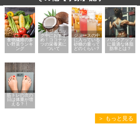
ケトジェニッ
ク中におすす
ジュースの中
食物繊維の多
め！ココナッ
に入っている
バルクアップ
い野菜ランキ
ツの栄養素に
砂糖の量って
に最適な体脂
ング
ついて
どのくらい？
肪率とは？
筋トレの次の
日は体重が増
える？！
もっと見る