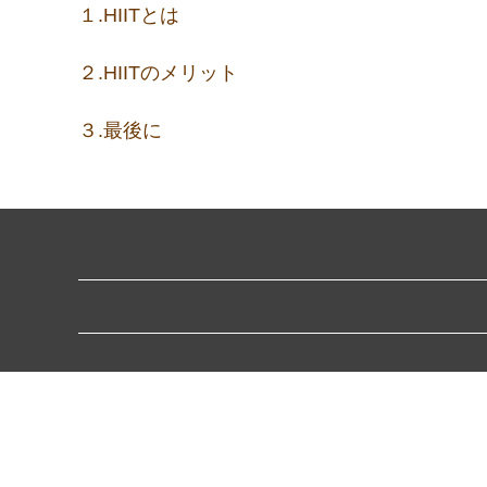
１.HIITとは
２.HIITのメリット
３.最後に