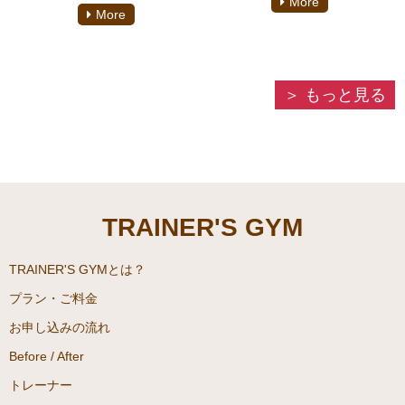
More
ベントが盛り沢山、出かける
More
トレーナーがお勧めするお正
機会が増える人も。その一方
月太りにおすすめ「成城石井
まだまだ外出は気が引ける、
のロカボ商品3選のご紹介し
または家でのんびり過ごした
ていきます！！
もっと見る
い人も多いはず。今回はそん
なダイエットのモチベーショ
ンをアップしてくれるおすす
め映画を3選をご紹介したい
と思います。
TRAINER'S GYM
TRAINER'S GYMとは？
プラン・ご料金
お申し込みの流れ
Before / After
トレーナー