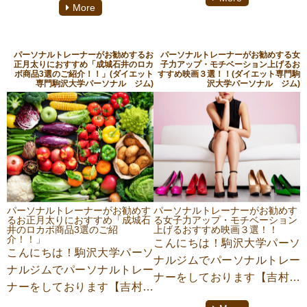
食べたいという衝動は誰しも
More
本日は私の自己紹介と、どう
経験したことがあるのではな
してパーソナルトレーナーの
いでしょうか？初めは気合を
私がマタニティヨガの資格の
入れて取り組んでいたダイエ
パーソナルトレーナーがお勧めするお
パーソナルトレーナーがお勧めする女
取得を目指したのか、そのき
正月太りにおすすめ「成城石井のロカ
子力アップ・モチベーション上げるお
ットもいつお間にか終了、そ
ボ商品3選のご紹介！！」(ダイエット
すすめ映画３選！！(ダイエット専門駒
っかけを書いていきたいと思
専門駒沢大学パーソナル ジム)
沢大学パーソナル ジム)
して気付けば始める前より増
います
えてしまっている！！なんて
経験もあるかもしれません。
私自身も食べることが大好
き！そんな私が実践したこと
のある「つらくない、我慢し
ないダイエットのコツ」をご
紹介します。
パーソナルトレーナーがお勧めす
パーソナルトレーナーがお勧めす
るお正月太りにおすすめ「成城石
る女子力アップ・モチベーション
井のロカボ商品3選のご紹
上げるおすすめ映画３選！！
介！！」
こんにちは！駒沢大学パーソ
こんにちは！駒沢大学パーソ
ナルジムでパーソナルトレー
ナルジムでパーソナルトレー
ナーをしております【吉村祥
ナーをしております【吉村祥
子】です。年末年始に入りイ
子】です。今回はパーソナル