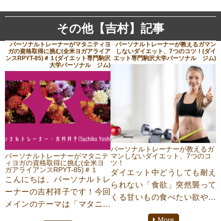
その他【吉村】記事
パーソナルトレーナーがマタニティヨ
パーソナルトレーナーが教えるガマン
ガの資格取得に挑む(全米ヨガアライア
しないダイエット、7つのコツ！(ダイ
ンスRPYT-85)＃１(ダイエット専門駒沢
エット専門駒沢大学パーソナル ジム)
大学パーソナル ジム)
パーソナルトレーナーが教えるガ
パーソナルトレーナーがマタニテ
マンしないダイエット、7つのコ
ィヨガの資格取得に挑む(全米ヨ
ツ！
ガアライアンスRPYT-85)＃１
ダイエット中どうしても耐え
こんにちは、パーソナルトレ
られない「食欲」突然襲って
ーナーの吉村祥子です！今回
くる甘いもの食べたい欲や、
メインのテーマは「マタニテ
美味しいものをお腹いっぱい
ィヨガの資格取得」について
More