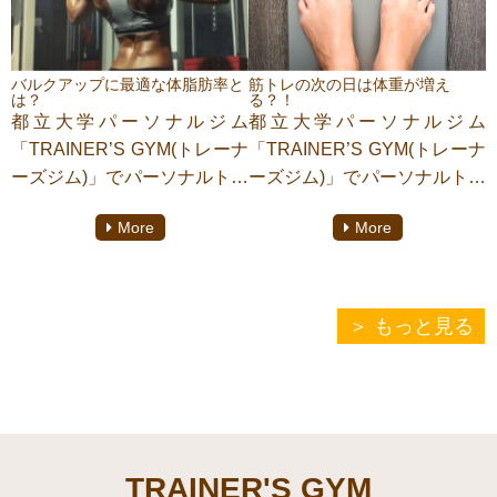
今回はジュースの中のその砂
糖についてお話ししていきま
す。
バルクアップに最適な体脂肪率と
筋トレの次の日は体重が増え
は？
る？！
都立大学パーソナルジム
都立大学パーソナルジム
「TRAINER’S GYM(トレーナ
「TRAINER’S GYM(トレーナ
ーズジム)」でパーソナルトレ
ーズジム)」でパーソナルトレ
ーニングをしております【小
ーニングをしております【小
More
More
原 美佑】がご紹介致しま
原 美佑】がご紹介致しま
す。
す。
みなさんトレーニング翌日の
以前バルクアップの方法につ
体重増加してがっかりするこ
もっと見る
いてお話ししましたが、
とがありませんか？
今回そのバルクアップに最適
今回はトレーニング翌日に体
な体脂肪率のことをお話しし
重が増加してしまう原因をお
ていきます。
話ししていきます。
TRAINER'S GYM