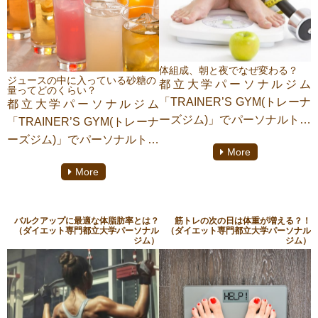
す。
です。
今回はその食物繊維が多い野
菜をランキングにしてみまし
今回はこの糖質制限中におす
た！
すめのココナッツについて詳
体組成、朝と夜でなぜ変わる？
しくお話ししていきます。
ジュースの中に入っている砂糖の
都立大学パーソナルジム
量ってどのくらい？
「TRAINER’S GYM(トレーナ
都立大学パーソナルジム
ーズジム)」でパーソナルトレ
「TRAINER’S GYM(トレーナ
ーニングをしております【小
ーズジム)」でパーソナルトレ
More
原 美佑】がご紹介致しま
ーニングをしております【小
More
す。
原 美佑】がご紹介致しま
す。
体組成を測った時、朝と夜で
バルクアップに最適な体脂肪率とは？
筋トレの次の日は体重が増える？！
数値が全然違う！ということ
皆さんジュースは普段飲みま
（ダイエット専門都立大学パーソナル
（ダイエット専門都立大学パーソナル
ジム）
ジム）
ありませんか？
すでしょうか？
今回は、なぜ数値が変動する
ジュースの中には、思った以
のかお話ししていきます。
上に砂糖が多く含まれていま
す。