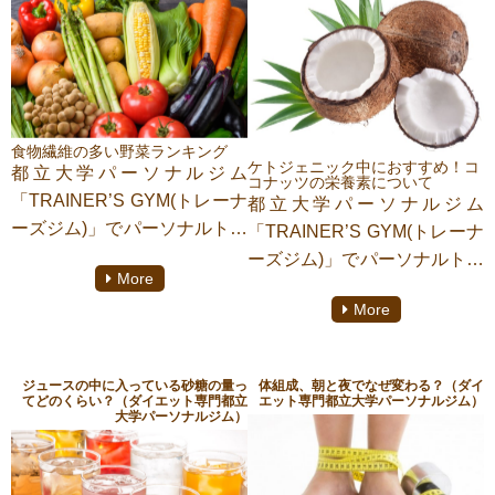
食物繊維の多い野菜ランキング
ケトジェニック中におすすめ！コ
都立大学パーソナルジム
コナッツの栄養素について
「TRAINER’S GYM(トレーナ
都立大学パーソナルジム
ーズジム)」でパーソナルトレ
「TRAINER’S GYM(トレーナ
ーニングをしております【小
ーズジム)」でパーソナルトレ
More
原 美佑】がご紹介致しま
ーニングをしております【小
More
す。
原 美佑】がご紹介致しま
食物繊維の効果ご存知です
す。
か？
ジュースの中に入っている砂糖の量っ
体組成、朝と夜でなぜ変わる？（ダイ
食物繊維は便秘の改善や血糖
さて、皆さんココナッツはお
てどのくらい？（ダイエット専門都立
エット専門都立大学パーソナルジム）
大学パーソナルジム）
値上昇の抑制、血液中のコレ
好きでしょうか？
ステロール濃度の低下などの
ココナッツは、糖質が低いの
効果が明らかになっていま
で糖質制限中とてもおすすめ