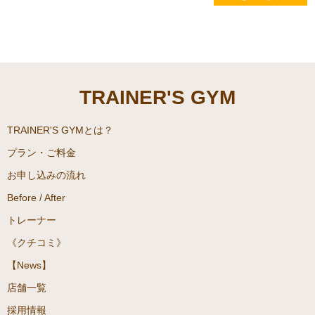
「トレーニングも食事も頑張
っているのに、中々筋肉がつ
かない、、」
「いっぱい食べているのに体
が大きくならない、、」
TRAINER'S GYM
「逆に少し食べただけでも太
ってしまう、、」
TRAINER'S GYMとは？
プラン・ご料金
皆さんもいずれかで悩んだ経
お申し込みの流れ
験があるのではないでしょう
Before / After
か？
実は、筋肉、体脂肪の付きや
トレーナー
すさは人によってバラバラ
《クチコミ》
で、大きく４つのタイプに分
【News】
類されます。
自分のタイプにあった、食事
店舗一覧
法、トレーニング法を実践す
採用情報