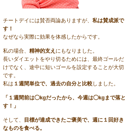
チートデイには賛否両論ありますが、
私は賛成派で
す！
なぜなら実際に効果を体感したからです。
私の場合、
精神的支え
にもなりました。
長いダイエットをやり切るためには、最終ゴールだ
けでなく、途中に短いゴールを設定することが大切
です。
私は
１週間単位で、過去の自分と比較
しました。
「１週間前は◯kgだったから、今週は◯kgまで落と
す！」
そして、
目標が達成できたご褒美で、週に１回好き
なものを食べる。