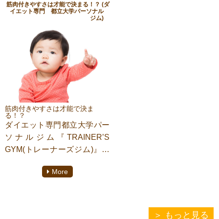
今回は、トレーニング法のテ
筋肉付きやすさは才能で決まる！？ (ダ
今回はGVT（ジャーマン・ボ
イエット専門 都立大学パーソナル
クニックとして
ジム)
リューム・トレーニング）と
「ダブルスプリット」という
スタッガード・ボリューム・
方法とメリットを紹介しま
トレーニングについて紹介し
す！
ます。
筋肥大だけでなく、ダイエッ
この２つはどちらも「ボリュ
トにも非常に有効な方法で
ーム重視のトレーニング法」
す。
です！
是非最後までご覧ください！
今のトレーニングがマンネリ
筋肉付きやすさは才能で決ま
る！？
化している方や、さらに筋肉
ダイエット専門都立大学パー
を増やしていくために効果的
ソナルジム『TRAINER’S
な方法です！
GYM(トレーナーズジム)』に
ぜひ最後までご覧ください！
てパーソナルトレーニングを
More
しております【泉妻颯】がご
紹介致します。
もっと見る