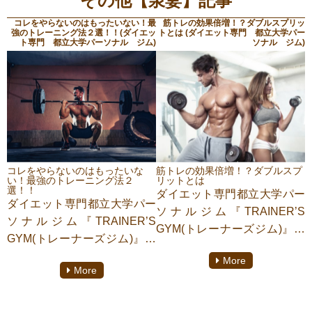
その他【泉妻】記事
コレをやらないのはもったいない！最
筋トレの効果倍増！？ダブルスプリッ
強のトレーニング法２選！！(ダイエッ
トとは (ダイエット専門 都立大学パー
ト専門 都立大学パーソナル ジム)
ソナル ジム)
コレをやらないのはもったいな
筋トレの効果倍増！？ダブルスプ
い！最強のトレーニング法２
リットとは
選！！
ダイエット専門都立大学パー
ダイエット専門都立大学パー
ソナルジム『TRAINER’S
ソナルジム『TRAINER’S
GYM(トレーナーズジム)』に
GYM(トレーナーズジム)』に
てパーソナルトレーニングを
てパーソナルトレーニングを
More
しております【泉妻颯】がご
More
しております【泉妻颯】がご
紹介致します。
紹介致します。