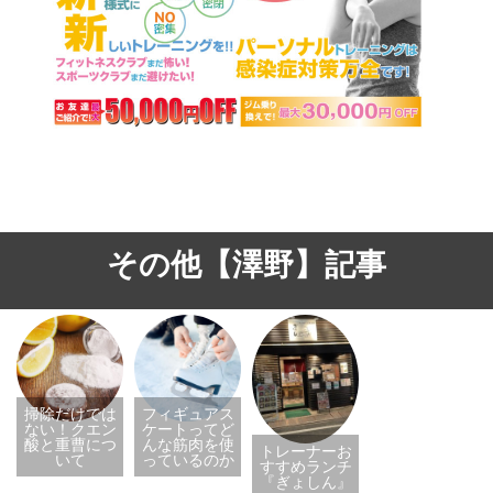
その他【澤野】記事
掃除だけでは
フィギュアス
ない！クエン
ケートってど
酸と重曹につ
んな筋肉を使
トレーナーお
いて
っているのか
すすめランチ
『ぎょしん』