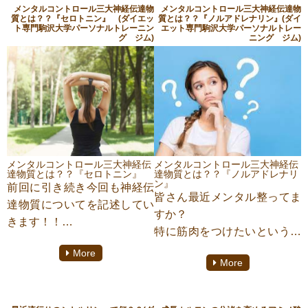
思います！！
メンタルコントロール三大神経伝達物
メンタルコントロール三大神経伝達物
質とは？？『セロトニン』 (ダイエッ
質とは？？『ノルアドレナリン』(ダイ
ト専門駒沢大学パーソナルトレーニン
エット専門駒沢大学パーソナルトレー
グ ジム)
ニング ジム)
メンタルコントロール三大神経伝
メンタルコントロール三大神経伝
達物質とは？？『セロトニン』
達物質とは？？『ノルアドレナリ
ン』
前回に引き続き今回も神経伝
皆さん最近メンタル整ってま
達物質についてを記述してい
すか？
きます！！
特に筋肉をつけたいというあ
今回は幸せホルモンとも言わ
なたにはぜひメンタルをコン
More
れるセロトニンについてまと
More
トロールすることでより
めていきますので、最後まで
成長速度が上がっていくこと
ご覧ください！！
もあるので今回はそちらにつ