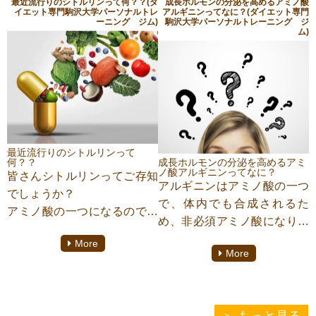
最近流行りのシトルリンって何？？(ダ
成長ホルモンの分泌を高めるアミノ酸
いてまとめていこうと思いま
イエット専門駒沢大学パーソナルトレ
アルギニンってなに？(ダイエット専門
ーニング ジム)
駒沢大学パーソナルトレーニング ジ
す！！
ム)
最近流行りのシトルリンって
何？？
成長ホルモンの分泌を高めるアミ
ノ酸アルギニンってなに？
皆さんシトルリンってご存知
アルギニンはアミノ酸の一つ
でしょうか？
で、体内でも合成されるた
アミノ酸の一つになるのです
め、非必須アミノ酸になりま
が、ボディーメイク界隈で注
す。
More
目を集めています！！
More
体内でも生成されるアミノ酸
では一体どんな効果があるの
が近頃注目を浴びています。
かみて行きましょう
では実際にどんな効果がある
のか見て行きましょう！
もっと見る