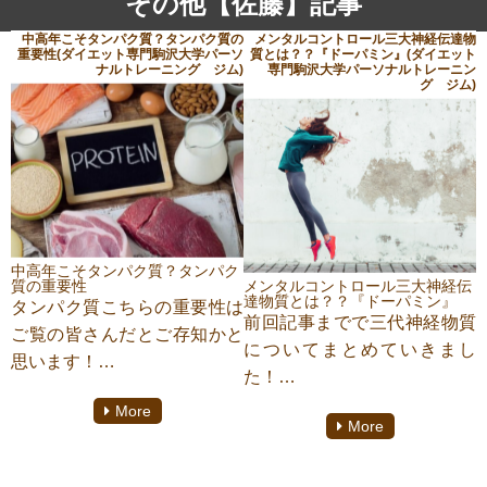
その他【佐藤】記事
中高年こそタンパク質？タンパク質の
メンタルコントロール三大神経伝達物
重要性(ダイエット専門駒沢大学パーソ
質とは？？『ドーパミン』(ダイエット
ナルトレーニング ジム)
専門駒沢大学パーソナルトレーニン
グ ジム)
中高年こそタンパク質？タンパク
質の重要性
メンタルコントロール三大神経伝
達物質とは？？『ドーパミン』
タンパク質こちらの重要性は
前回記事までで三代神経物質
ご覧の皆さんだとご存知かと
についてまとめていきまし
思います！
た！
しかし、ここでよりタンパク
今回はこちらの最後になりま
More
質が必要な年代については皆
More
す、”ドーパミン”についてま
さん意外と存じてないかと思
とめていきます！
い、今回まとめてみようとお