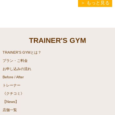
ホルモンバランスの乱れなど
もっと見る
している微量栄養素を意識し
の原因は様々ですが、肌荒れ
てお食事はされていますでし
やこれからの季節、日焼けに
ょうか？
注意して生活をしていく女性
不足してしまうと欠乏症を起
が多いと思います。
こす可能性があります。
そんな女性に向けて今回は、
本日は脂溶性ビタミンについ
TRAINER'S GYM
肌に効果のある栄養素を取り
てお話していくます。
入れた食事のレシピをご紹介
させていただきます。
TRAINER'S GYMとは？
プラン・ご料金
お申し込みの流れ
Before / After
トレーナー
《クチコミ》
【News】
店舗一覧