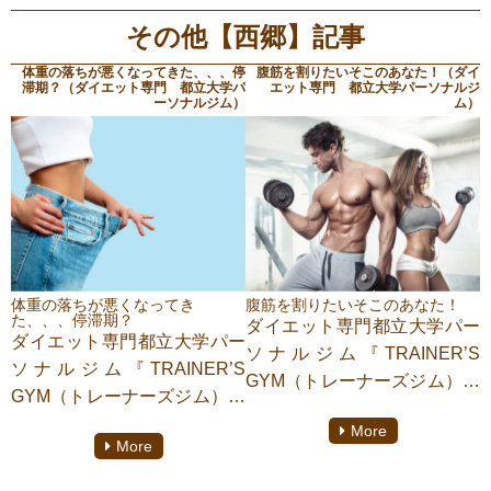
その他【西郷】記事
体重の落ちが悪くなってきた、、、停
腹筋を割りたいそこのあなた！（ダイ
滞期？（ダイエット専門 都立大学パ
エット専門 都立大学パーソナルジ
ーソナルジム）
ム）
体重の落ちが悪くなってき
腹筋を割りたいそこのあなた！
た、、、停滞期？
ダイエット専門都立大学パー
ダイエット専門都立大学パー
ソナルジム『TRAINER’S
ソナルジム『TRAINER’S
GYM（トレーナーズジム）』
GYM（トレーナーズジム）』
にてパーソナルトレーニング
にてパーソナルトレーニング
More
をしております【西郷滉洋】
More
をしております【西郷滉洋】
がご紹介致します。
がご紹介致します。