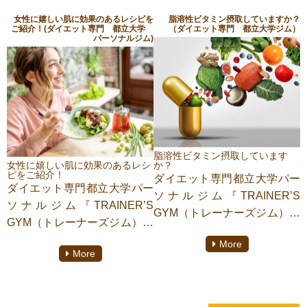
梅雨に入り、夏が本格的に近
女性に嬉しい肌に効果のあるレシピを
脂溶性ビタミン摂取していますか？
ダイエットを始めたては、順
ご紹介！(ダイエット専門 都立大学
（ダイエット専門 都立大学ジム）
づいてきている今日この頃。
パーソナルジム)
調に体重が減り見た目の変化
夏までに脱げる体に、、とま
も実感しモチベーションもか
ず思いつく目標が、腹筋を割
なり高い状態だと思います。
りたい！
しかし、気がつくとなかなか
だと思います。知っていまし
体重の変化がない期間がやっ
たか、、腹筋はみんな割れて
てきます。それが停滞期！
いるんです。
なぜ停滞期がやってくるの
そんな腹筋の種類についても
脂溶性ビタミン摂取しています
か？停滞期を打破するための
女性に嬉しい肌に効果のあるレシ
か？
お話しさせていただきます。
ピをご紹介！
ダイエット専門都立大学パー
方法についてお話しさせてい
ダイエット専門都立大学パー
ソナルジム『TRAINER’S
ただきます！
ソナルジム『TRAINER’S
GYM（トレーナーズジム）』
GYM（トレーナーズジム）』
にてパーソナルトレーニング
にてパーソナルトレーニング
More
をしております【西郷滉洋】
More
をしております【西郷滉洋】
がご紹介致します。
がご紹介致します。
体の様々な機能の維持に関係