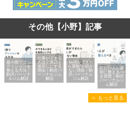
その他【小野】記事
仕事ができる
最小限でコン
人ほど体調を
“時間ができた
ディションを
後回しにする
ら運動”が続か
忙しい人が最
整える方法｜
理由｜駒沢パ
ない理由｜駒
初に整えるべ
駒沢パーソナ
ーソナルジム
沢パーソナル
き習慣｜駒沢
ルジム解説
解説
ジム解説
パーソナルジ
ム解説
もっと見る