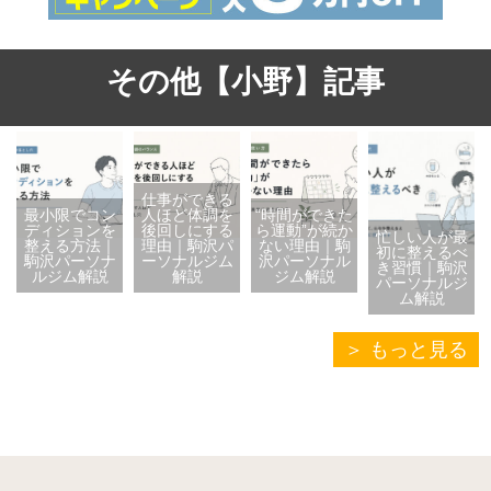
その他【小野】記事
仕事ができる
最小限でコン
人ほど体調を
“時間ができた
ディションを
後回しにする
ら運動”が続か
忙しい人が最
整える方法｜
理由｜駒沢パ
ない理由｜駒
初に整えるべ
駒沢パーソナ
ーソナルジム
沢パーソナル
き習慣｜駒沢
ルジム解説
解説
ジム解説
パーソナルジ
ム解説
もっと見る