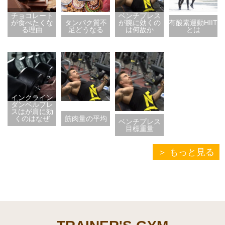
チョコレート
ベンチプレス
が食べたくな
タンパク質不
が腕に効くの
有酸素運動HIIT
る理由
足どうなる
は何故か
とは
インクライン
ダンベルプレ
スはが肩に効
くのはなぜ
筋肉量の平均
ベンチプレス
目標重量
もっと見る