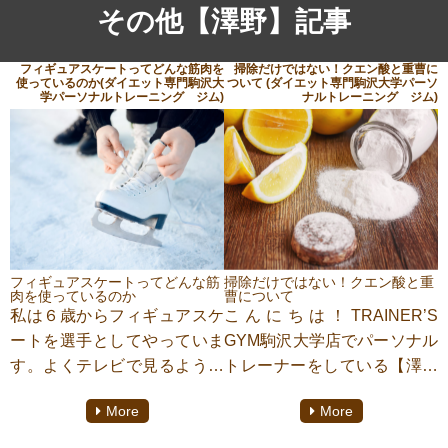
その他【澤野】記事
フィギュアスケートってどんな筋肉を
掃除だけではない！クエン酸と重曹に
使っているのか(ダイエット専門駒沢大
ついて (ダイエット専門駒沢大学パーソ
学パーソナルトレーニング ジム)
ナルトレーニング ジム)
フィギュアスケートってどんな筋
掃除だけではない！クエン酸と重
肉を使っているのか
曹について
私は６歳からフィギュアスケ
こんにちは！TRAINER’S
ートを選手としてやっていま
GYM駒沢大学店でパーソナル
す。よくテレビで見るように
トレーナーをしている【澤野
なったフィギュアスケートは
うみ】です！
More
More
一体どんな筋肉を使って、回
本日、ご紹介するのは「ク
ったり、滑ったりしているの
エン酸と重曹」についてで