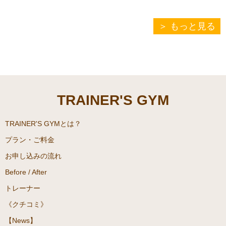
でしょうか。私が実際に実感
す。
していることなども交えてご
クエン酸は疲れが取れると
もっと見る
紹介していきます！
言われていますが、どのタイ
ミングで飲むのでしょうか。
こちらの記事は、ダイエッ
また、重曹はよくお掃除の用
ト専門パーソナルジム
具として使われることが多い
『TRAINER’S GYM(トレーナ
のですが、クエン酸と重曹を
TRAINER'S GYM
ーズジム)駒沢大学』にてパー
混ぜて飲み物にすることもあ
ソナルトレーニングをしてお
るのです。本当に効果がある
ります、澤野うみがご案内致
のか。どのような効果がある
TRAINER'S GYMとは？
します。
のかなどについてご紹介して
プラン・ご料金
いきます！
お申し込みの流れ
Before / After
こちらの記事は、ダイエッ
ト専門パーソナルジム
トレーナー
『TRAINER’S GYM(トレーナ
《クチコミ》
ーズジム)駒沢大学』にてパー
【News】
ソナルトレーニングをしてお