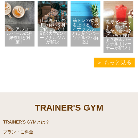
仕事終わりの
筋トレの効果
温度ダイエッ
ドカ食いを科
を上げる『パ
ト！冷たい・
ノンアルコー
学的に防ぐ！
イナップル』
温かい食べ物
ルビールの利
駒沢大学のパ
とは(駒沢パー
どっちで痩せ
尿作用と対
ーソナルジム
ソナルジム解
る？駒沢パー
策！
が解説
説)
ソナルトレー
ナ―が解説！
もっと見る
TRAINER'S GYM
TRAINER'S GYMとは？
プラン・ご料金