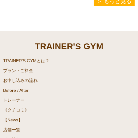
もっと見る
エット専門パーソナルジム
ので、こちらをご覧いただき
『TRAINER’S GYM(トレーナ
ダイエットにご活用頂ければ
ーズジム)駒沢大学』にてパー
幸いです。こちらの記事は、
ソナルトレーニングをしてお
ダイエット専門パーソナルジ
ります、松尾朋紀がご案内致
ム『TRAINER’S GYM(トレー
します。
TRAINER'S GYM
ナーズジム)駒沢大学』にてパ
ーソナルトレーニングをして
おります、松尾朋紀がご案内
TRAINER'S GYMとは？
致します。
プラン・ご料金
お申し込みの流れ
Before / After
トレーナー
《クチコミ》
【News】
店舗一覧