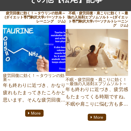
疲労回復に効く！～タウリンの効果～
不眠・疲労回復・肩こりに効く！～最
(ダイエット専門駒沢大学パーソナルト
強の入浴剤エプソムソルト～(ダイエッ
レーニング ジム)
ト専門駒沢大学パーソナルトレーニン
グ ジム)
疲労回復に効く！～タウリンの効
果～
不眠・疲労回復・肩こりに効く！
～最強の入浴剤エプソムソルト～
年も終わりに近づき、かなり
年も終わりに近づき、疲労感
疲れもたまってきたころかと
もたまってくる時期ですね。
思います。そんな疲労回復に
不眠や肩こりに悩む方も多い
効果的とされるのが「タウリ
のではないでしょうか？そん
More
ン」という栄養素です。今回
More
な方におすすめしたい入浴剤
はそのタウリンについて解説
がございますので『不眠・疲
していきたいと思いますの