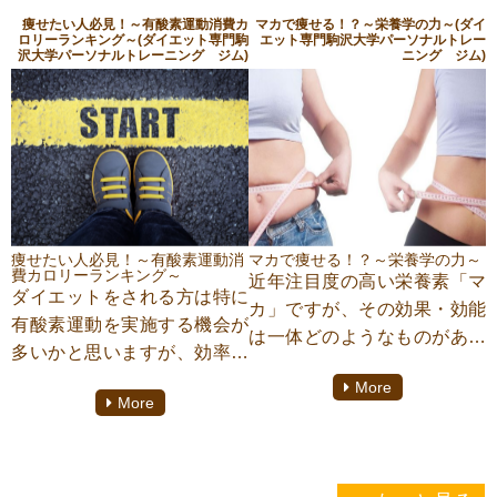
労回復・肩こりに効く！～最
で、是非『疲労回復に効く！
痩せたい人必見！～有酸素運動消費カ
マカで痩せる！？～栄養学の力～(ダイ
強の入浴剤エプソムソルト
ロリーランキング～(ダイエット専門駒
エット専門駒沢大学パーソナルトレー
～タウリンの効果～』をご覧
沢大学パーソナルトレーニング ジム)
ニング ジム)
～』をご覧いただき、ダイエ
いただき、ダイエットにご活
ットやご自身の健康ご活用頂
用頂ければ幸いです。こちら
ければ幸いです。こちらの記
の記事は、ダイエット専門パ
事は、ダイエット専門パーソ
ーソナルジム『TRAINER’S
ナルジム『TRAINER’S
GYM(トレーナーズジム)駒沢
GYM(トレーナーズジム)駒沢
大学』にてパーソナルトレー
大学』にてパーソナルトレー
ニングをしております、松尾
ニングをしております、松尾
痩せたい人必見！～有酸素運動消
マカで痩せる！？～栄養学の力～
朋紀がご案内致します。
費カロリーランキング～
近年注目度の高い栄養素「マ
朋紀がご案内致します。
ダイエットをされる方は特に
カ」ですが、その効果・効能
有酸素運動を実施する機会が
は一体どのようなものがある
多いかと思いますが、効率の
のか？是非『マカで痩せ
良さを求めたいものですよ
More
る！？～栄養学の力～』をご
More
ね？そのような方向けに今回
覧いただき、その効果をダイ
は『痩せたい人必見！～有酸
エットにご活用頂ければ幸い
素消費カロリーランキング
です。こちらの記事は、ダイ
～』と題して送りいたします