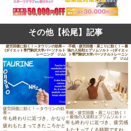
その他【松尾】記事
疲労回復に効く！～タウリンの効果～
不眠・疲労回復・肩こりに効く！～最
(ダイエット専門駒沢大学パーソナルト
強の入浴剤エプソムソルト～(ダイエッ
レーニング ジム)
ト専門駒沢大学パーソナルトレーニン
グ ジム)
疲労回復に効く！～タウリンの効
果～
不眠・疲労回復・肩こりに効く！
～最強の入浴剤エプソムソルト～
年も終わりに近づき、かなり
年も終わりに近づき、疲労感
疲れもたまってきたころかと
もたまってくる時期ですね。