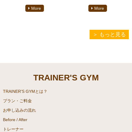
良さを求めたいものですよ
かというイメージが大きいと
More
More
ね？そのような方向けに今回
思われます。しかしながら
は『痩せたい人必見！～有酸
「シナモン」にはダイエット
素消費カロリーランキング
や筋肥大に良い効果を多く持
～』と題して送りいたします
ち合わせている食品です！是
もっと見る
ので、こちらをご覧いただき
非『ダイエット・筋肥大に効
ダイエットにご活用頂ければ
果的！～シナモンの秘密～』
幸いです。こちらの記事は、
をご覧いただき、ダイエット
ダイエット専門パーソナルジ
にご活用頂ければ幸いです。
ム『TRAINER’S GYM(トレー
こちらの記事は、ダイエット
TRAINER'S GYM
ナーズジム)駒沢大学』にてパ
専門パーソナルジム
ーソナルトレーニングをして
『TRAINER’S GYM(トレーナ
おります、松尾朋紀がご案内
ーズジム)駒沢大学』にてパー
TRAINER'S GYMとは？
致します。
ソナルトレーニングをしてお
プラン・ご料金
ります、松尾朋紀がご案内致
お申し込みの流れ
します。
Before / After
トレーナー