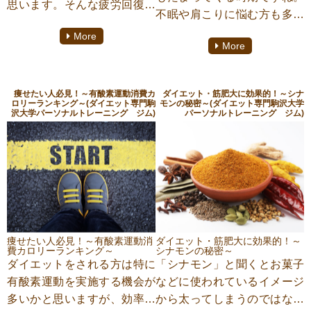
思います。そんな疲労回復に
不眠や肩こりに悩む方も多い
効果的とされるのが「タウリ
のではないでしょうか？そん
More
ン」という栄養素です。今回
More
な方におすすめしたい入浴剤
はそのタウリンについて解説
がございますので『不眠・疲
していきたいと思いますの
労回復・肩こりに効く！～最
で、是非『疲労回復に効く！
痩せたい人必見！～有酸素運動消費カ
ダイエット・筋肥大に効果的！～シナ
強の入浴剤エプソムソルト
ロリーランキング～(ダイエット専門駒
モンの秘密～(ダイエット専門駒沢大学
～タウリンの効果～』をご覧
沢大学パーソナルトレーニング ジム)
パーソナルトレーニング ジム)
～』をご覧いただき、ダイエ
いただき、ダイエットにご活
ットやご自身の健康ご活用頂
用頂ければ幸いです。こちら
ければ幸いです。こちらの記
の記事は、ダイエット専門パ
事は、ダイエット専門パーソ
ーソナルジム『TRAINER’S
ナルジム『TRAINER’S
GYM(トレーナーズジム)駒沢
GYM(トレーナーズジム)駒沢
大学』にてパーソナルトレー
大学』にてパーソナルトレー
ニングをしております、松尾
ニングをしております、松尾
痩せたい人必見！～有酸素運動消
ダイエット・筋肥大に効果的！～
朋紀がご案内致します。
費カロリーランキング～
シナモンの秘密～
朋紀がご案内致します。
ダイエットをされる方は特に
「シナモン」と聞くとお菓子
有酸素運動を実施する機会が
などに使われているイメージ
多いかと思いますが、効率の
から太ってしまうのではない