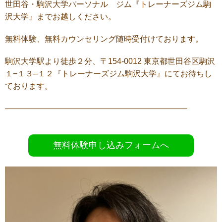
世田谷・駒沢大学パーソナル ジム『トレーナーズジム駒
沢大学』までお越しください。
無料体験、無料カウンセリング随時受付けております。
駒沢大学駅より徒歩２分、〒
154-0012
東京都世田谷区駒沢
１
−
１３
–
１２『トレーナーズジム駒沢大学』にてお待ちし
ております。
———————————————————————
無料体験申し込みフォームへ