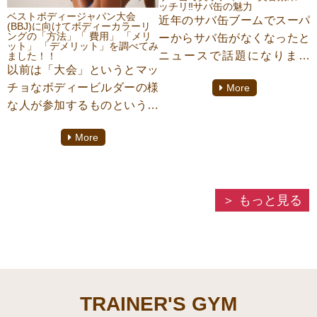
『TRAINER’S GYM (トレー
ッチリ‼︎サバ缶の魅力
ベストボディージャパン大会
近年のサバ缶ブームでスーパ
ナーズジム)』にてパーソナル
(BBJ)に向けてボディーカラーリ
ングの「方法」「 費用」 「メリ
ーからサバ缶がなくなったと
トレーニングをしておりま
ット」 「デメリット」を調べてみ
ニュースで話題になりまし
ました！！
す、【吉村祥子】がご紹介さ
以前は「大会」というとマッ
た。今回はそんな美容効果バ
せていただきます！
チョなボディービルダーの様
More
ッチリ、ダイエットにもとっ
な人が参加するものという意
てもおすすめな食材「サバ」
識が高かったのですが近年で
について駒沢大学パーソナル
More
はその「大会」の種類は
ジム「Trainer’s Gym トレー
様々。
ナーズジム」のスタッフ吉村
がご紹介致します！
「大会」のカテゴリーの中に
もっと見る
は「モデル」部門や「ナー
ス」「ドクター」部門などジ
ャンルも細かく設定してある
大会も存在します。今回はそ
んな「大会」の中から近年参
TRAINER'S GYM
加者が急上昇している「ベス