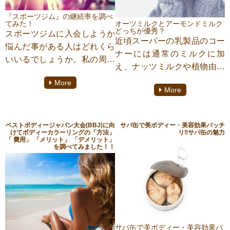
『スポーツジム』の継続率を調べ
てみた！
オーツミルクとアーモンドミルク
どっちが優秀？
スポーツジムに入会しようか
近頃スーパーの乳製品のコー
悩んだ事がある人はどれくら
ナーには通常のミルクに加
いいるでしょうか。私の周り
え、ナッツミルクや植物由来
の友人、家族に関しては確率
のミルクなど種類が豊富にな
More
１００％！最低でも人生で一
More
ってきています。今回はその
度や二度は本気でダイエット
中で「オーツミルク」と「ア
を考えた事があるでしょう。
ーモンドミルク」にスポット
果たしてそのスポーツジムの
ベストボディージャパン大会(BBJ)に向
サバ缶で美ボディー・美容効果バッチ
を当ててみたいと思います。
けてボディーカラーリングの「方法」
リ‼︎サバ缶の魅力
継続率はどれくらいなのでし
「 費用」 「メリット」 「デメリット」
この二つは比較的どこのスー
を調べてみました！！
ょうか？
パーでもみかけるようになり
ました。ではこの二つのミル
クどのような違いがあるので
しょうか？二つの栄養価の違
いに関してダイエット専門駒
沢大学パーソナルジム
サバ缶で美ボディー・美容効果バ