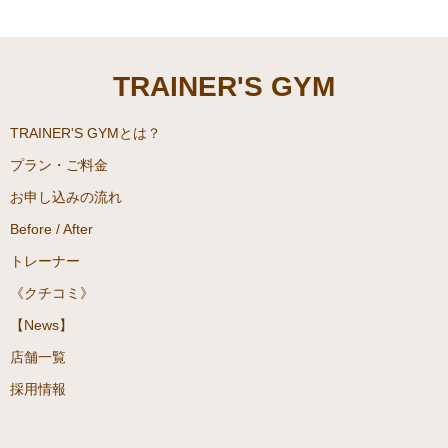
また、重曹はよくお掃除の用
と、ダイエットをしている方
具として使われることが多い
にも大豆ミートはヘルシーで
のですが、クエン酸と重曹を
取り入れるのが良いとされて
TRAINER'S GYM
混ぜて飲み物にすることもあ
いますが、一体どのような栄
るのです。本当に効果がある
養バランスでどうしてダイエ
のか。どのような効果がある
ットに取り入れると良いとさ
TRAINER'S GYMとは？
のかなどについてご紹介して
れているのでしょうか。大豆
プラン・ご料金
いきます！
ミートについて全く知らなか
お申し込みの流れ
った方も取り入れられるよう
Before / After
こちらの記事は、ダイエッ
にご案内していきます！
ト専門パーソナルジム
こちらの記事は、ダイエッ
トレーナー
『TRAINER’S GYM(トレーナ
ト専門パーソナルジム
《クチコミ》
ーズジム)駒沢大学』にてパー
『TRAINER’S GYM(トレーナ
【News】
ソナルトレーニングをしてお
ーズジム)駒沢大学』にてパー
ります、澤野うみがご案内致
ソナルトレーニングをしてお
店舗一覧
します。
ります、澤野うみがご案内致
採用情報
します。