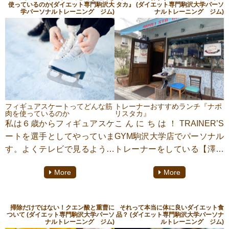
使っているのか(ダイエット専門駒沢大
タカ』 (ダイエット専門駒沢大学パーソ
学パーソナルトレーニング ジム)
ナルトレーニング ジム)
フィギュアスケートってどんな筋
トレーナーおすすめランチ『ナポ
肉を使っているのか
リスタカ』
私は６歳からフィギュアスケ
こんにちは！TRAINER’S
ートを選手としてやっていま
GYM駒沢大学店でパーソナル
す。よくテレビで見るように
トレーナーをしている【澤野
なったフィギュアスケートは
うみ】です！
More
More
一体どんな筋肉を使って、回
今回は、駒沢大学駅周辺で
ったり、滑ったりしているの
おすすめのランチについてご
でしょうか。私が実際に実感
紹介して参ります！『ナポリ
掃除だけではない！クエン酸と重曹に
それって本当に体に良いダイエット食
していることなども交えてご
スタカ』は、ピザがものすご
ついて (ダイエット専門駒沢大学パーソ
品？ (ダイエット専門駒沢大学パーソナ
ナルトレーニング ジム)
ルトレーニング ジム)
紹介していきます！
く美味しくて、お洒落なお店