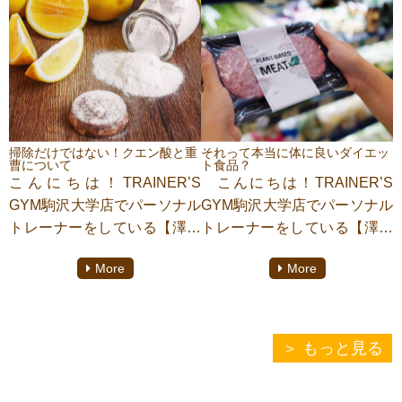
となっています！ぜひこれを
こちらの記事は、ダイエッ
読んだら一度は行ってみてく
ト専門パーソナルジム
ださい！
『TRAINER’S GYM(トレーナ
ーズジム)駒沢大学』にてパー
こちらの記事は、ダイエッ
ソナルトレーニングをしてお
ト専門パーソナルジム
ります、澤野うみがご案内致
『TRAINER’S GYM(トレーナ
掃除だけではない！クエン酸と重
それって本当に体に良いダイエッ
曹について
ト食品？
します。
ーズジム)駒沢大学』にてパー
こんにちは！TRAINER’S
こんにちは！TRAINER’S
ソナルトレーニングをしてお
GYM駒沢大学店でパーソナル
GYM駒沢大学店でパーソナル
ります、澤野うみがご案内致
トレーナーをしている【澤野
トレーナーをしている【澤野
します。
うみ】です！
うみ】です！
More
More
本日、ご紹介するのは「ク
本日、ご紹介するのは【大
エン酸と重曹」についてで
豆ミート】についてです。
す。
ファストフード店やスーパ
クエン酸は疲れが取れると
ーでも大豆ミートを見かける
もっと見る
言われていますが、どのタイ
ようになりました。ベジタリ
ミングで飲むのでしょうか。
アンの方にはもちろんのこ