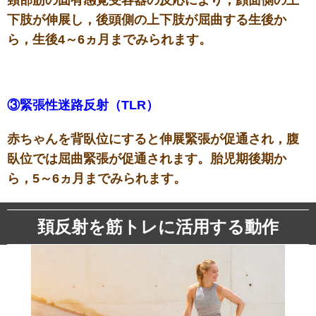
下肢が伸展し，後頭側の上下肢が屈曲する生後か
ら，生後4～6ヵ月までみられます。
③緊張性迷路反射（TLR）
赤ちゃんを背臥位にすると伸展緊張が促通され，腹
臥位では屈曲緊張が促通されます。胎児期後期か
ら，5～6ヵ月までみられます。
頚反射を筋トレに活用する動作