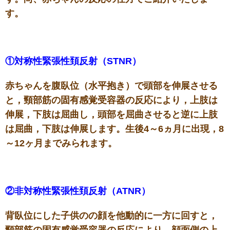
す。
①対称性緊張性頚反射（STNR）
赤ちゃんを腹臥位（水平抱き）で頭部を伸展させる
と，頸部筋の固有感覚受容器の反応により，上肢は
伸展，下肢は屈曲し，頭部を屈曲させると逆に上肢
は屈曲，下肢は伸展します。生後4～6ヵ月に出現，8
～12ヶ月までみられます。
②非対称性緊張性頚反射（ATNR）
背臥位にした子供のの顔を他動的に一方に回すと，
頸部筋の固有感覚受容器の反応により，顔面側の上