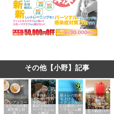
その他【小野】記事
仕事終わりの
筋トレの効果
温度ダイエッ
ドカ食いを科
を上げる『パ
ト！冷たい・
ノンアルコー
学的に防ぐ！
イナップル』
温かい食べ物
ルビールの利
駒沢大学のパ
とは(駒沢パー
どっちで痩せ
尿作用と対
ーソナルジム
ソナルジム解
る？駒沢パー
策！
が解説
説)