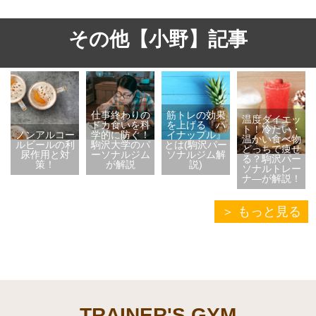
その他【小野】記事
仕事終わりの
筋トレの効果
温度ダイエッ
ドカ食いを科
を上げる『パ
ト！冷たい・
ノンアルコー
学的に防ぐ！
イナップル』
温かい食べ物
ルビールの利
駒沢大学のパ
とは(駒沢パー
どっちで痩せ
尿作用と対
ーソナルジム
ソナルジム解
る？駒沢パー
策！
が解説
説)
ソナルトレー
ナ―が解説！
もっと見る
TRAINER'S GYM