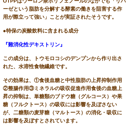
OTPPはウーロン茶ポリフェノールのなかでも「リパ
ーゼという脂肪を分解する酵素の働きを阻害する作
用が際立って強い」ことが実証されたそうです。
●特保の炭酸飲料に含まれる成分
『難消化性デキストリン』
この成分は、トウモロコシのデンプンから作り出さ
れた、水溶性食物繊維です。
その効果は、①食後血糖と中性脂肪の上昇抑制作用
②整腸作用③ミネラルの吸収促進作用食後の血糖上
昇の抑制は、単糖類のブドウ糖（グルコース）や果
糖（フルクトース）の吸収には影響を及ぼさない
が、二糖類の麦芽糖（マルトース）の消化・吸収に
は影響を及ぼすとされています。