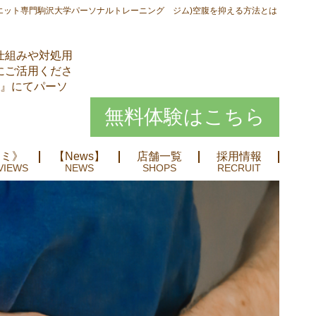
エット専門駒沢大学パーソナルトレーニング ジム)空腹を抑える方法とは
仕組みや対処用
にご活用くださ
学』にてパーソ
無料体験はこちら
コミ》
【News】
店舗一覧
採用情報