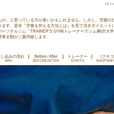
(ダイ
もの、と思っている方が多いかもしれません。しかし、空腹の
きます。是非『空腹を抑える方法とは』を見て頂きダイエット
ソナルジム『TRAINER’S GYM(トレーナーズジム)駒沢大
野厚太朗がご案内致します。
申し込みの流れ
Before / After
トレーナー
《クチ