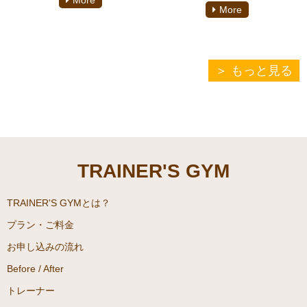
しております【泉妻颯】がご
More
しております【泉妻颯】がご
紹介致します。
紹介致します。
今回はGVT（ジャーマン・ボ
もっと見る
「トレーニングも食事も頑張
リューム・トレーニング）と
っているのに、中々筋肉がつ
スタッガード・ボリューム・
かない、、」
トレーニングについて紹介し
「いっぱい食べているのに体
ます。
が大きくならない、、」
この２つはどちらも「ボリュ
「逆に少し食べただけでも太
TRAINER'S GYM
ーム重視のトレーニング法」
ってしまう、、」
です！
今のトレーニングがマンネリ
TRAINER'S GYMとは？
化している方や、さらに筋肉
プラン・ご料金
皆さんもいずれかで悩んだ経
を増やしていくために効果的
験があるのではないでしょう
お申し込みの流れ
な方法です！
か？
Before / After
ぜひ最後までご覧ください！
実は、筋肉、体脂肪の付きや
トレーナー
すさは人によってバラバラ