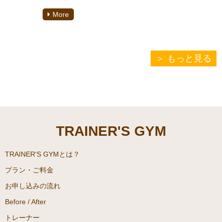
パーソナルトレーナーの池田
More
です！
「パーソナルトレーナー」最
近では以前よりもメジャーに
もっと見る
なりつつある職業なのではな
いでしょうか。また、それに
伴いパーソナルトレーナーと
して働きたいという人も増え
てきたように思えます。
TRAINER'S GYM
私もその一人です！そこで今
回は、私が実際に通っていた
TRAINER'S GYMとは？
パーソナルトレーナースクー
プラン・ご料金
ルでの経験をもとに、今回の
お申し込みの流れ
記事を書いてみました！この
Before / After
記事が少しでもトレーナーを
目指す方の役に立てば幸いで
トレーナー