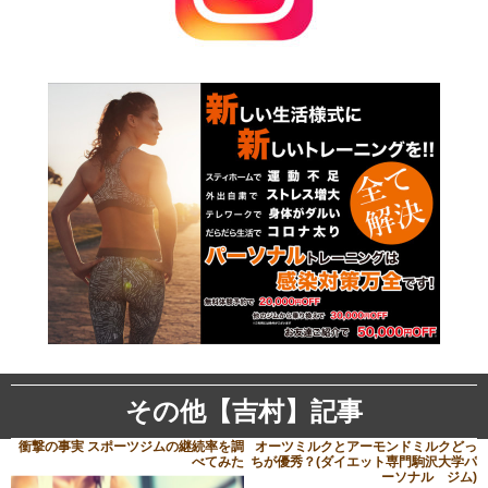
その他【吉村】記事
衝撃の事実 スポーツジムの継続率を調
オーツミルクとアーモンドミルクどっ
べてみた
ちが優秀？(ダイエット専門駒沢大学パ
ーソナル ジム)