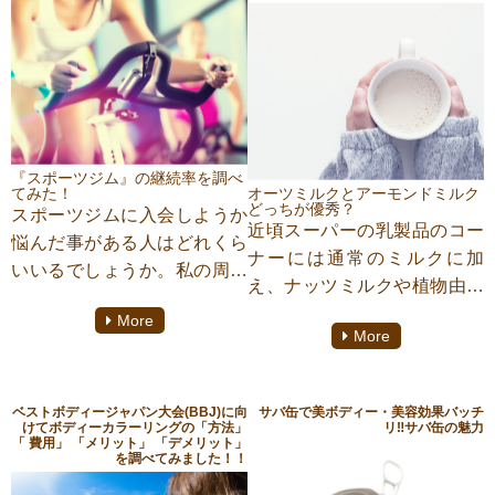
『スポーツジム』の継続率を調べ
てみた！
オーツミルクとアーモンドミルク
どっちが優秀？
スポーツジムに入会しようか
近頃スーパーの乳製品のコー
悩んだ事がある人はどれくら
ナーには通常のミルクに加
いいるでしょうか。私の周り
え、ナッツミルクや植物由来
の友人、家族に関しては確率
のミルクなど種類が豊富にな
More
１００％！最低でも人生で一
More
ってきています。今回はその
度や二度は本気でダイエット
中で「オーツミルク」と「ア
を考えた事があるでしょう。
ーモンドミルク」にスポット
果たしてそのスポーツジムの
ベストボディージャパン大会(BBJ)に向
サバ缶で美ボディー・美容効果バッチ
を当ててみたいと思います。
けてボディーカラーリングの「方法」
リ‼︎サバ缶の魅力
継続率はどれくらいなのでし
「 費用」 「メリット」 「デメリット」
この二つは比較的どこのスー
を調べてみました！！
ょうか？
パーでもみかけるようになり