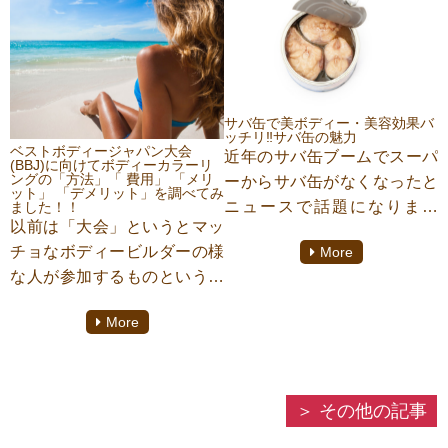
ました。ではこの二つのミル
クどのような違いがあるので
しょうか？二つの栄養価の違
いに関してダイエット専門駒
沢大学パーソナルジム
サバ缶で美ボディー・美容効果バ
『TRAINER’S GYM (トレー
ッチリ‼︎サバ缶の魅力
ベストボディージャパン大会
近年のサバ缶ブームでスーパ
ナーズジム)』にてパーソナル
(BBJ)に向けてボディーカラーリ
ングの「方法」「 費用」 「メリ
ーからサバ缶がなくなったと
トレーニングをしておりま
ット」 「デメリット」を調べてみ
ニュースで話題になりまし
ました！！
す、【吉村祥子】がご紹介さ
以前は「大会」というとマッ
た。今回はそんな美容効果バ
せていただきます！
チョなボディービルダーの様
More
ッチリ、ダイエットにもとっ
な人が参加するものという意
てもおすすめな食材「サバ」
識が高かったのですが近年で
について駒沢大学パーソナル
More
はその「大会」の種類は
ジム「Trainer’s Gym トレー
様々。
ナーズジム」のスタッフ吉村
がご紹介致します！
「大会」のカテゴリーの中に
その他の記事
は「モデル」部門や「ナー