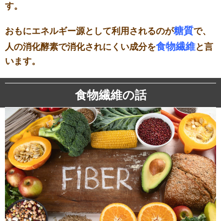
す。
糖質
おもにエネルギー源として利用されるのが
で、
食物繊維
人の消化酵素で消化されにくい成分を
と言
います。
食物繊維の話