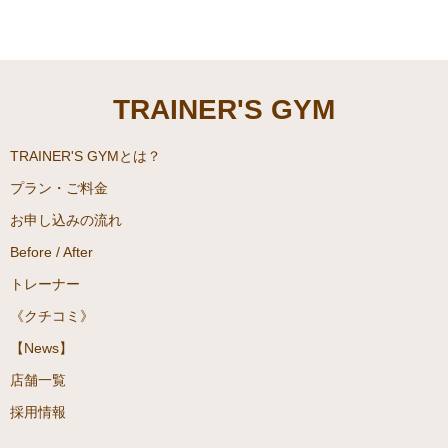
ス」「ドクター」部門などジ
ャンルも細かく設定してある
大会も存在します。今回はそ
んな「大会」の中から近年参
TRAINER'S GYM
加者が急上昇している「ベス
トボディージャパン」
（BBJ）出場に向けて「ボデ
TRAINER'S GYMとは？
ィーカラーリング」に関する
プラン・ご料金
「方法」「費用」「メリッ
お申し込みの流れ
ト」「デメリット」について
Before / After
まとめてみました！
トレーナー
《クチコミ》
【News】
店舗一覧
採用情報