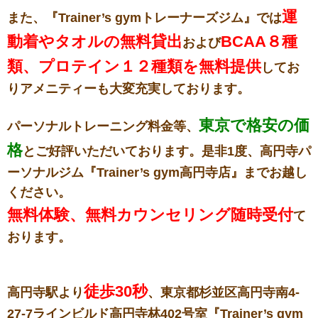
運
また、『Trainer’s gymトレーナーズジム』では
動着やタオルの無料貸出
BCAA８種
および
類、プロテイン１２種類を無料提供
してお
りアメニティーも大変充実しております。
東京で格安の価
パーソナルトレーニング料金等、
格
とご好評いただいております。是非1度、高円寺パ
ーソナルジム『Trainer’s gym高円寺店』までお越し
ください。
無料体験、無料カウンセリング随時受付
て
おります。
徒歩30秒
高円寺駅より
、東京都杉並区高円寺南4-
27-7ラインビルド高円寺林402号室『Trainer’s gym