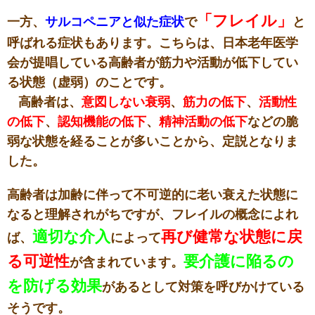
「フレイル」
一方、
サルコペニアと似た症状
で
と
呼ばれる症状もあります。こちらは、日本老年医学
会が提唱している高齢者が筋力や活動が低下してい
る状態（虚弱）のことです。
高齢者は、
意図しない衰弱
、
筋力の低下
、
活動性
の低下
、
認知機能の低下
、
精神活動の低下
などの脆
弱な状態を経ることが多いことから、定説となりま
した。
高齢者は加齢に伴って不可逆的に老い衰えた状態に
なると理解されがちですが、フレイルの概念によれ
適切な介入
再び健常な状態に戻
ば、
によって
る可逆性
要介護に陥るの
が含まれています。
を防げる効果
があるとして対策を呼びかけている
そうです。