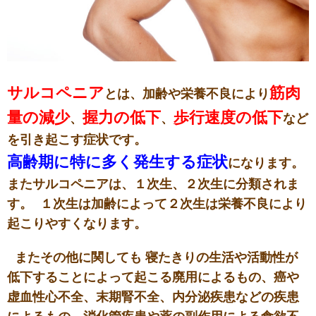
サルコペニア
筋肉
とは、加齢や栄養不良により
量の減少
握力の低下
歩行速度の低下
、
、
など
を引き起こす症状です。
高齢期に特に多く発生する症状
になります。
またサルコペニアは、１次生、２次生に分類されま
す。 １次生は加齢によって２次生は栄養不良により
起こりやすくなります。
またその他に関しても 寝たきりの生活や活動性が
低下することによって起こる廃用によるもの、癌や
虚血性心不全、末期腎不全、内分泌疾患などの疾患