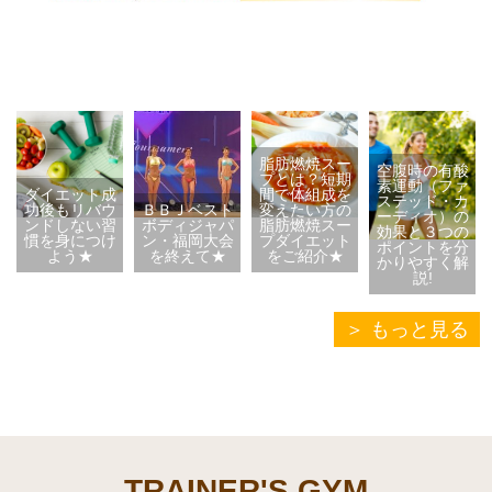
脂肪燃焼スー
空腹時の有酸
プとは？短期
素運動（ファ
ダイエット成
間で体組成を
ステッド・カ
功後もリバウ
ＢＢＪベスト
変えたい方の
ーディオ）の
ンドしない習
ボディジャパ
脂肪燃焼スー
効果と３つの
慣を身につけ
ン・福岡大会
プダイエット
ポイントを分
よう★
を終えて★
をご紹介★
かりやすく解
説!
もっと見る
TRAINER'S GYM