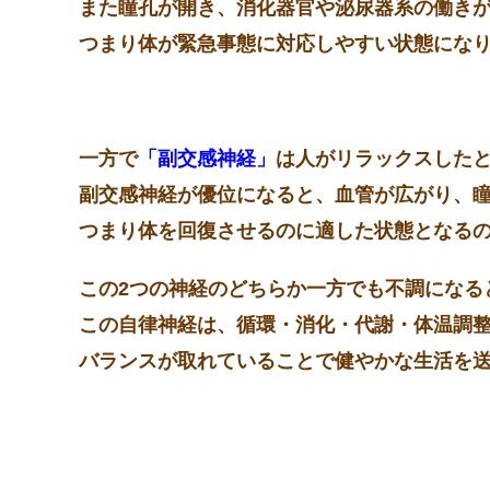
また瞳孔が開き、
消化器官
や
泌尿器系
の働き
つまり体が緊急事態に対応しやすい状態にな
一方で
「
副交感神経
」
は人がリラックスした
副交感神経が優位になると、血管が広がり、
つまり体を回復させるのに適した状態となる
この2つの神経のどちらか一方でも不調になる
この自律神経は、循環・消化・代謝・体温調
バランスが取れていることで健やかな生活を