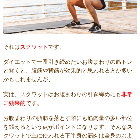
それは
スクワット
です。
ダイエットで一番引き締めたいお腹まわりの筋トレ
と聞くと、腹筋や背筋が効果的と思われる方
が多い
かもしれませんが、
実は、スクワットはお腹まわりの引き締めにも
非常
に効果的
です。
お腹まわりの脂肪を落とす際にも筋肉量の多い部位
を鍛えるという点がポイントになります。
そんな
ス
クワットで主に
使われる
下半身
の
筋肉は
全身の
およ