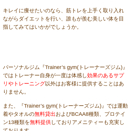
キレイに
痩せたい
のなら
、筋トレを
上手く
取り入れ
ながらダイエットを行い
、
誰もが羨む美
しい
体を
目
指してみ
てはいかがでしょうか。
パーソナルジム『Trainer’s gym(トレーナーズジム)』
ではトレーナー自身が一度は体感し
効果のあるサプ
リやトレーニング
以外はお客様に提供することはあ
りません。
また、『Trainer’s gym(トレーナーズジム)』では運動
着やタオルの
無料貸出
およびBCAA8種類、プロテイ
ン13種類を
無料提供
しておりアメニティーも充実し
ております。