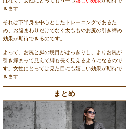
はなく、女性にとってもう一つ
嬉しい効果
が期待で
きます。
それは下半身
を中心
とした
トレーニング
であるた
め、
お腹まわりだけでなく
太ももや
お尻
の引き締め
効果
が期待できるのです
。
よって
、
お尻と脚の境目がはっきり
し
、
よりお尻が
引き締まって見え
て
脚も長く見えるようになるので
す。
女性
にとっては
見
た目にも
嬉しい効果が期待で
きます
。
まとめ