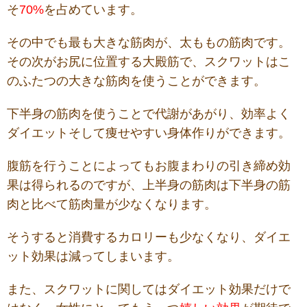
そ
70%
を占めています
。
その
中で
も
最も大きな筋肉が、太ももの
筋肉
です。
その次が
お尻
に位置する大殿筋で、
スクワットは
こ
のふたつの大きな
筋肉
を
使う
ことができます。
下半身の筋肉を使うことで代謝があがり、効率よく
ダイエットそして痩せやすい身体作りが
でき
ます。
腹筋を行うことによってもお腹まわりの引き締め効
果は得られるのですが、上半身の筋肉は下半身の筋
肉と
比べて
筋肉量が少なくなります。
そうすると消費
する
カロリー
も少なくなり、ダイエ
ット効果は減ってしまいます。
また、
スクワット
に関してはダイエット効果だけで