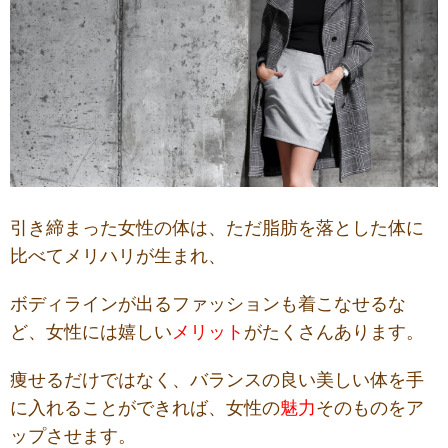
引き締まった女性の体は、ただ脂肪
を落とした
体に
比べ
て
メリハリが生まれ、
ボディラインが出るファッションも着こなせるな
ど、女性に
は
嬉しい
メリット
がたくさんあります。
痩せるだけで
は
なく
、
バランスの良い美
しい体
を手
に入れ
ることができれ
ば、女性の
魅力
そのもの
を
ア
ップ
させます
。