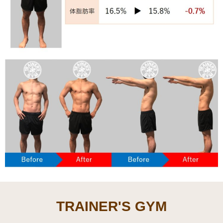
TRAINER'S GYM